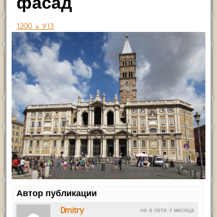
фасад
1200 × 913
Автор публикации
Dmitry
не в сети 4 месяца