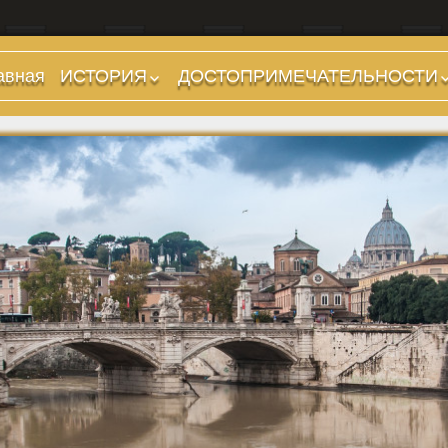
авная
ИСТОРИЯ
ДОСТОПРИМЕЧАТЕЛЬНОСТИ
Предыстория
Холмы и остров.
Районы
Царский период
(753-509 гг до н.э.)
Форумы, Площади,
Дороги
Ранняя Республика
(509-265 гг до н.э.)
Стадионы, Термы
Поздняя Республика
Музеи
(264-27 гг до н.э.)
Дохристианские
Империя. Принципат
храмы
(27 г до н.э. — 284 г
Христианские храмы,
н.э.)
базилики etc.
Империя. Доминат
Дворцы
(284-476 гг)
Арки, колонны и
Темные Века. Готы
обелиски
Темные Века.
Фонтаны
Экзархат