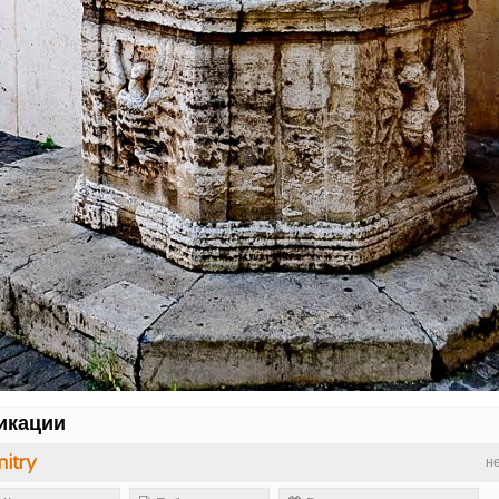
икации
itry
н