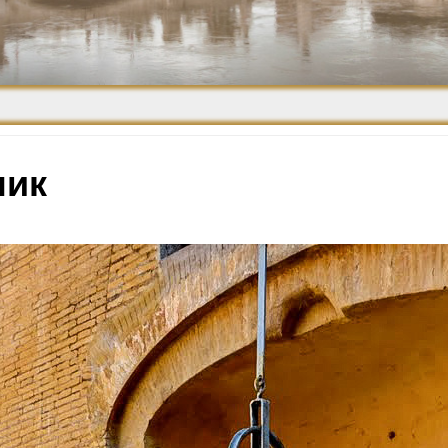
Средневековье
Возрождение и
Барокко
ник