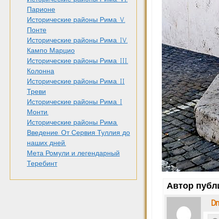
Парионе
Исторические районы Рима. V.
Понте
Исторические районы Рима. IV.
Кампо Марцио
Исторические районы Рима. III.
Колонна
Исторические районы Рима. II
Треви
Исторические районы Рима. I
Монти.
Исторические районы Рима.
Введение. От Сервия Туллия до
наших дней.
Мета Ромули и легендарный
Теребинт
Автор публ
Dm