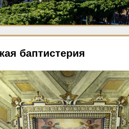
Средневековье
Возрождение и
Барокко
жая баптистерия