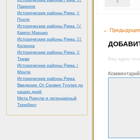
0
Парионе
Исторические районы Рима. V.
Понте
Исторические районы Рима. IV.
← Предыдущее
Кампо Марцио
Исторические районы Рима. III.
ДОБАВИ
Колонна
Исторические районы Рима. II
Ваш адрес emai
Треви
Исторические районы Рима. I
Монти.
Комментари
Исторические районы Рима.
Введение. От Сервия Туллия до
наших дней.
Мета Ромули и легендарный
Теребинт