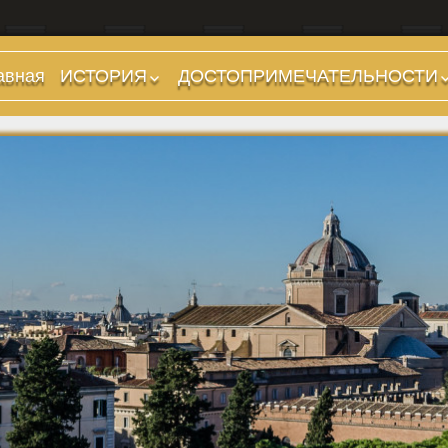
авная
ИСТОРИЯ
ДОСТОПРИМЕЧАТЕЛЬНОСТИ
Предыстория
Холмы и остров.
Районы
Царский период
(753-509 гг до н.э.)
Форумы, Площади,
Дороги
Ранняя Республика
(509-265 гг до н.э.)
Стадионы, Термы
Поздняя Республика
Музеи
(264-27 гг до н.э.)
Дохристианские
Империя. Принципат
храмы
(27 г до н.э. — 284 г
Христианские храмы,
н.э.)
базилики etc.
Империя. Доминат
Дворцы
(284-476 гг)
Арки, колонны и
Темные Века. Готы
обелиски
Темные Века.
Фонтаны
Экзархат