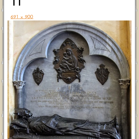
11
691 × 900