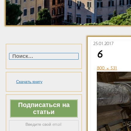
25.01.2017
Найти:
6
800 × 531
Скачать книгу
Подписаться на
статьи
Введите свой email: