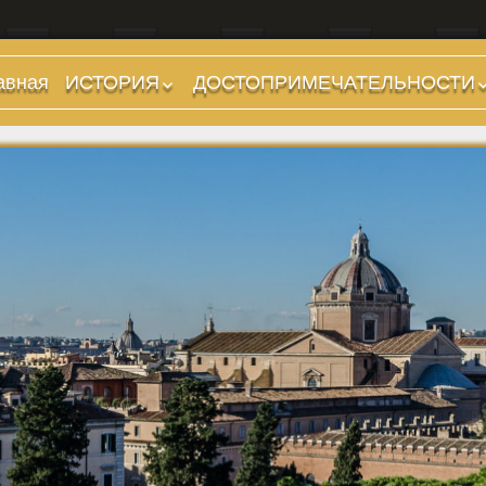
авная
ИСТОРИЯ
ДОСТОПРИМЕЧАТЕЛЬНОСТИ
Предыстория
Холмы и остров.
Районы
Царский период
(753-509 гг до н.э.)
Форумы, Площади,
Дороги
Ранняя Республика
(509-265 гг до н.э.)
Стадионы, Термы
Поздняя Республика
Музеи
(264-27 гг до н.э.)
Дохристианские
Империя. Принципат
храмы
(27 г до н.э. — 284 г
Христианские храмы,
н.э.)
базилики etc.
Империя. Доминат
Дворцы
(284-476 гг)
Арки, колонны и
Темные Века. Готы
обелиски
Темные Века.
Фонтаны
Экзархат