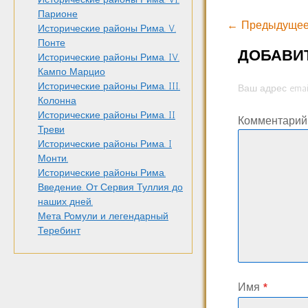
Парионе
← Предыдущее
Исторические районы Рима. V.
Понте
ДОБАВИ
Исторические районы Рима. IV.
Кампо Марцио
Исторические районы Рима. III.
Ваш адрес emai
Колонна
Исторические районы Рима. II
Комментари
Треви
Исторические районы Рима. I
Монти.
Исторические районы Рима.
Введение. От Сервия Туллия до
наших дней.
Мета Ромули и легендарный
Теребинт
Имя
*