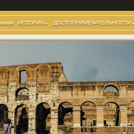
авная
ИСТОРИЯ
ДОСТОПРИМЕЧАТЕЛЬНОСТИ
Предыстория
Холмы и остров.
Районы
Царский период
(753-509 гг до н.э.)
Форумы, Площади,
Дороги
Ранняя Республика
(509-265 гг до н.э.)
Стадионы, Термы
Поздняя Республика
Музеи
(264-27 гг до н.э.)
Дохристианские
Империя. Принципат
храмы
(27 г до н.э. — 284 г
Христианские храмы,
н.э.)
базилики etc.
Империя. Доминат
Дворцы
(284-476 гг)
Арки, колонны и
Темные Века. Готы
обелиски
Темные Века.
Фонтаны
Экзархат