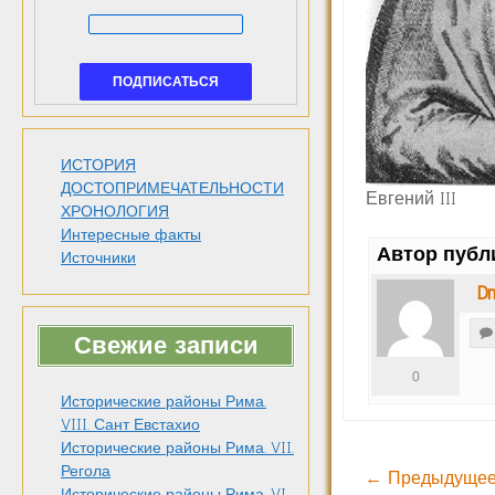
ИСТОРИЯ
ДОСТОПРИМЕЧАТЕЛЬНОСТИ
Евгений III
ХРОНОЛОГИЯ
Интересные факты
Автор публ
Источники
Dm
Свежие записи
0
Исторические районы Рима.
VIII. Сант Евстахио
Исторические районы Рима. VII.
Регола
← Предыдущее
Исторические районы Рима. VI.