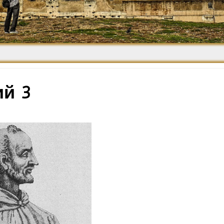
Средневековье
Возрождение и
Барокко
ий 3