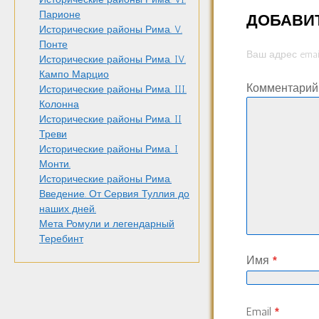
Парионе
ДОБАВИ
Исторические районы Рима. V.
Понте
Ваш адрес emai
Исторические районы Рима. IV.
Кампо Марцио
Комментари
Исторические районы Рима. III.
Колонна
Исторические районы Рима. II
Треви
Исторические районы Рима. I
Монти.
Исторические районы Рима.
Введение. От Сервия Туллия до
наших дней.
Мета Ромули и легендарный
Теребинт
Имя
*
Email
*