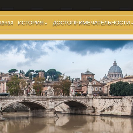
авная
ИСТОРИЯ
ДОСТОПРИМЕЧАТЕЛЬНОСТИ
Предыстория
Холмы и остров.
Районы
Царский период
(753-509 гг до н.э.)
Форумы, Площади,
Дороги
Ранняя Республика
(509-265 гг до н.э.)
Стадионы, Термы
Поздняя Республика
Музеи
(264-27 гг до н.э.)
Дохристианские
Империя. Принципат
храмы
(27 г до н.э. — 284 г
Христианские храмы,
н.э.)
базилики etc.
Империя. Доминат
Дворцы
(284-476 гг)
Арки, колонны и
Темные Века. Готы
обелиски
Темные Века.
Фонтаны
Экзархат