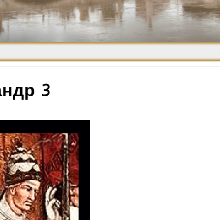
Средневековье
Возрождение и
Барокко
андр 3