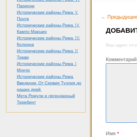
Парионе
Исторические районы Рима. V.
← Предыдущее
Понте
Исторические районы Рима. IV.
ДОБАВИ
Кампо Марцио
Исторические районы Рима. III.
Колонна
Ваш адрес emai
Исторические районы Рима. II
Треви
Комментари
Исторические районы Рима. I
Монти.
Исторические районы Рима.
Введение. От Сервия Туллия до
наших дней.
Мета Ромули и легендарный
Теребинт
Имя
*