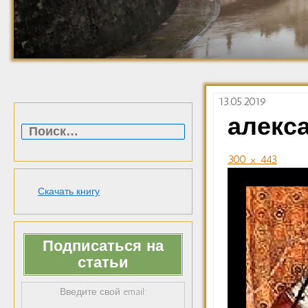
13.05.2019
Найти:
алекс
300 × 443
Скачать книгу
Подписаться на
статьи
Введите свой email: