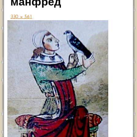
манфред
330 × 561