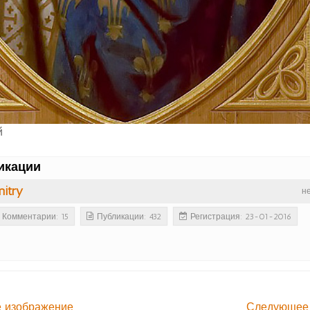
й
икации
itry
н
Комментарии: 15
Публикации: 432
Регистрация: 23-01-2016
 изображение
Следующее