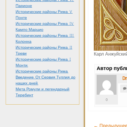
Парионе
Исторические районы Рима. V.
Понте
Исторические районы Рима. IV.
Кампо Марцио
Исторические районы Рима. III.
Колонна
Исторические районы Рима. II
Треви
Карл Анжуйски
Исторические районы Рима. I
Монти.
Автор публ
Исторические районы Рима.
Введение. От Сервия Туллия до
Dm
наших дней.
Мета Ромули и легендарный
Теребинт
0
← Предыдущее