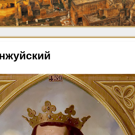
Средневековье
Возрождение и
Барокко
анжуйский