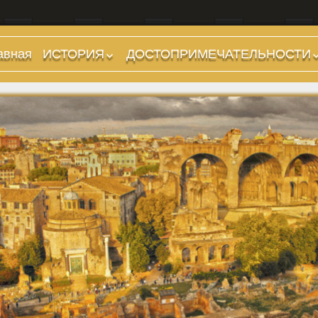
авная
ИСТОРИЯ
ДОСТОПРИМЕЧАТЕЛЬНОСТИ
Предыстория
Холмы и остров.
Районы
Царский период
(753-509 гг до н.э.)
Форумы, Площади,
Дороги
Ранняя Республика
(509-265 гг до н.э.)
Стадионы, Термы
Поздняя Республика
Музеи
(264-27 гг до н.э.)
Дохристианские
Империя. Принципат
храмы
(27 г до н.э. — 284 г
Христианские храмы,
н.э.)
базилики etc.
Империя. Доминат
Дворцы
(284-476 гг)
Арки, колонны и
Темные Века. Готы
обелиски
Темные Века.
Фонтаны
Экзархат