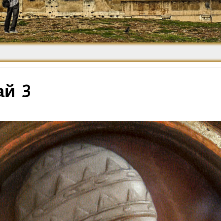
Средневековье
Возрождение и
Барокко
ай 3