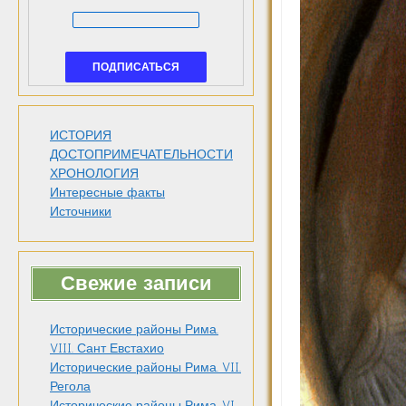
ИСТОРИЯ
ДОСТОПРИМЕЧАТЕЛЬНОСТИ
ХРОНОЛОГИЯ
Интересные факты
Источники
Свежие записи
Исторические районы Рима.
VIII. Сант Евстахио
Исторические районы Рима. VII.
Регола
Исторические районы Рима. VI.