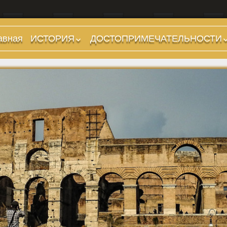
авная
ИСТОРИЯ
ДОСТОПРИМЕЧАТЕЛЬНОСТИ
Предыстория
Холмы и остров.
Районы
Царский период
(753-509 гг до н.э.)
Форумы, Площади,
Дороги
Ранняя Республика
(509-265 гг до н.э.)
Стадионы, Термы
Поздняя Республика
Музеи
(264-27 гг до н.э.)
Дохристианские
Империя. Принципат
храмы
(27 г до н.э. — 284 г
Христианские храмы,
н.э.)
базилики etc.
Империя. Доминат
Дворцы
(284-476 гг)
Арки, колонны и
Темные Века. Готы
обелиски
Темные Века.
Фонтаны
Экзархат