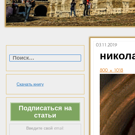
03.11.2019
Найти:
никол
800 × 1018
Скачать книгу
Подписаться на
статьи
Введите свой email: