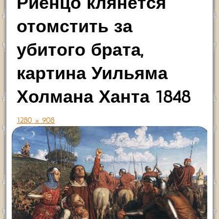
Риенцо клянётся
отомстить за
убитого брата,
картина Уильяма
Холмана Ханта 1848
1280 × 908