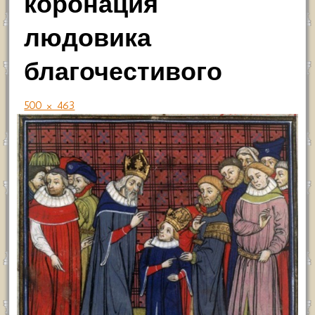
коронация
людовика
благочестивого
500 × 463