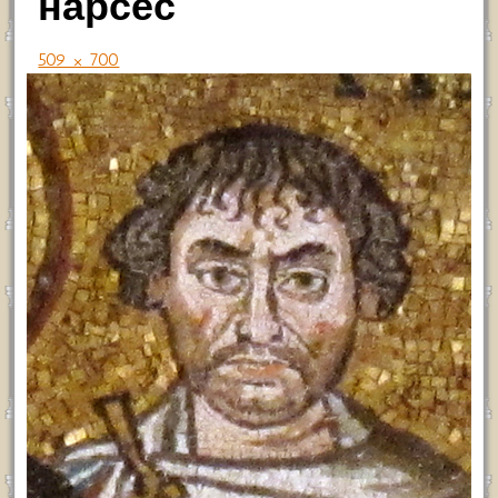
нарсес
509 × 700