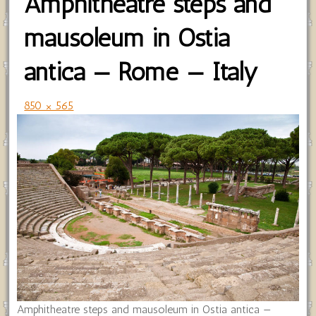
Amphitheatre steps and
mausoleum in Ostia
antica — Rome — Italy
850 × 565
Amphitheatre steps and mausoleum in Ostia antica —