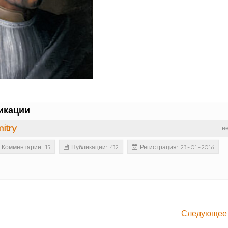
икации
itry
н
Комментарии: 15
Публикации: 432
Регистрация: 23-01-2016
Следующее