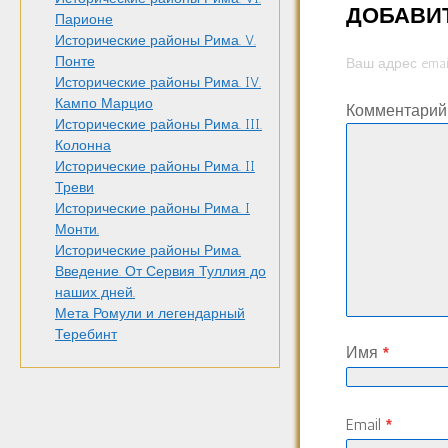
ДОБАВИ
Парионе
Исторические районы Рима. V.
Понте
Ваш адрес emai
Исторические районы Рима. IV.
Кампо Марцио
Комментари
Исторические районы Рима. III.
Колонна
Исторические районы Рима. II
Треви
Исторические районы Рима. I
Монти.
Исторические районы Рима.
Введение. От Сервия Туллия до
наших дней.
Мета Ромули и легендарный
Теребинт
Имя
*
Email
*