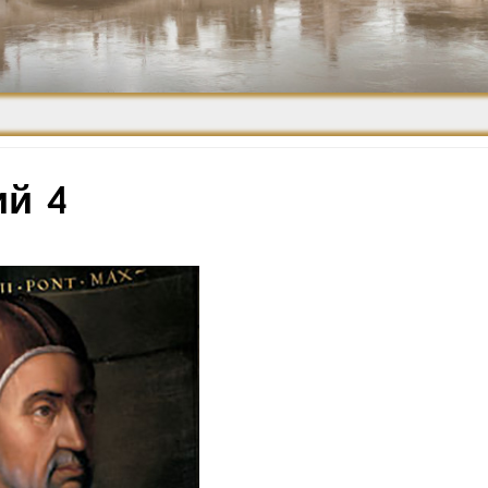
Средневековье
Возрождение и
Барокко
ий 4