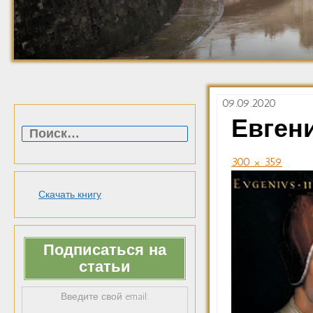
09.09.2020
Найти:
Евген
300 × 359
Скачать книгу
Подписаться на
статьи
Введите свой email: