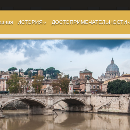
авная
ИСТОРИЯ
ДОСТОПРИМЕЧАТЕЛЬНОСТИ
Предыстория
Холмы и остров.
Районы
Царский период
(753-509 гг до н.э.)
Форумы, Площади,
Дороги
Ранняя Республика
(509-265 гг до н.э.)
Стадионы, Термы
Поздняя Республика
Музеи
(264-27 гг до н.э.)
Дохристианские
Империя. Принципат
храмы
(27 г до н.э. — 284 г
Христианские храмы,
н.э.)
базилики etc.
Империя. Доминат
Дворцы
(284-476 гг)
Арки, колонны и
Темные Века. Готы
обелиски
Темные Века.
Фонтаны
Экзархат