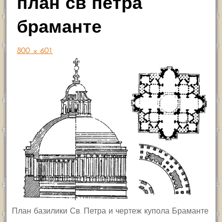
план св петра
браманте
800 × 601
План базилики Св. Петра и чертеж купола Браманте