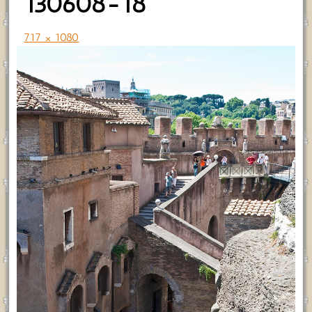
130608-18
717 × 1080