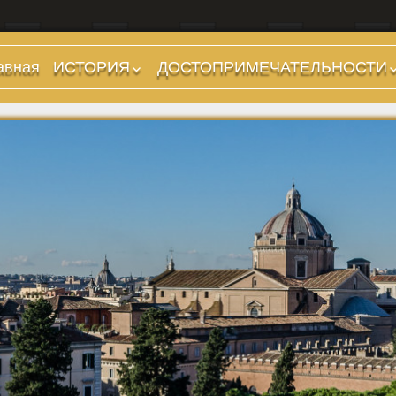
авная
ИСТОРИЯ
ДОСТОПРИМЕЧАТЕЛЬНОСТИ
Предыстория
Холмы и остров.
Районы
Царский период
(753-509 гг до н.э.)
Форумы, Площади,
Дороги
Ранняя Республика
(509-265 гг до н.э.)
Стадионы, Термы
Поздняя Республика
Музеи
(264-27 гг до н.э.)
Дохристианские
Империя. Принципат
храмы
(27 г до н.э. — 284 г
Христианские храмы,
н.э.)
базилики etc.
Империя. Доминат
Дворцы
(284-476 гг)
Арки, колонны и
Темные Века. Готы
обелиски
Темные Века.
Фонтаны
Экзархат