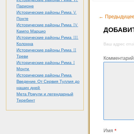
Парионе
Исторические районы Рима. V.
← Предыдущее
Понте
Исторические районы Рима. IV.
ДОБАВИ
Кампо Марцио
Исторические районы Рима. III.
Колонна
Ваш адрес emai
Исторические районы Рима. II
Треви
Комментари
Исторические районы Рима. I
Монти.
Исторические районы Рима.
Введение. От Сервия Туллия до
наших дней.
Мета Ромули и легендарный
Теребинт
Имя
*