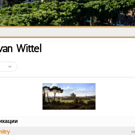
Средневековье
Возрождение и
Барокко
van Wittel
икации
itry
н