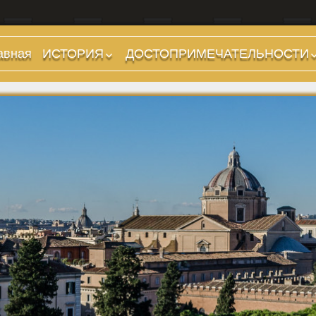
авная
ИСТОРИЯ
ДОСТОПРИМЕЧАТЕЛЬНОСТИ
Предыстория
Холмы и остров.
Районы
Царский период
(753-509 гг до н.э.)
Форумы, Площади,
Дороги
Ранняя Республика
(509-265 гг до н.э.)
Стадионы, Термы
Поздняя Республика
Музеи
(264-27 гг до н.э.)
Дохристианские
Империя. Принципат
храмы
(27 г до н.э. — 284 г
Христианские храмы,
н.э.)
базилики etc.
Империя. Доминат
Дворцы
(284-476 гг)
Арки, колонны и
Темные Века. Готы
обелиски
Темные Века.
Фонтаны
Экзархат