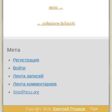
Навигация
recto →
по
← collezione Bufacchi
записям
Мета
Регистрация
Войти
Лента записей
Лента комментариев
WordPress.org
Copyright 2026
Дмитрий Розаков
При