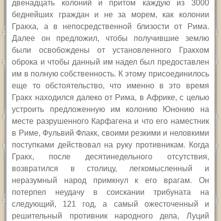
двенадцать колоний и притом каждую из 3000
беднейших граждан и не за морем, как колонии
Гракха, а в непосредственной близости от Рима.
Далее он предложил, чтобы получившие землю
были освобождены от установленного Гракхом
оброка и чтобы данный им надел был предоставлен
им в полную собственность. К этому присоединилось
еще то обстоятельство, что именно в это время
Гракх находился далеко от Рима, в Африке, с целью
устроить предложенную им колонию Юнонию на
месте разрушенного Карфагена и что его наместник
в Риме, Фульвий Флакк, своими резкими и неловкими
поступками действовал на руку противникам. Когда
Гракх, после десятинедельного отсутствия,
возвратился в столицу, легкомысленный и
неразумный народ примкнул к его врагам. Он
потерпел неудачу в соискании трибуната на
следующий, 121 год, а самый ожесточенный и
решительный противник народного дела, Луций