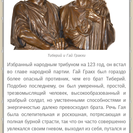
Тиберий и Гай Гракхи
Избранный народным трибуном на 123 год, он встал
во главе народной партии. Гай Гракх был гораздо
более опасный противник, чем его брат Тиберий.
Подобно последнему, он был умеренный, простой,
трезвомыслящий человек, высокообразованный и
храбрый солдат, но умственными способностями и
энергичностью далеко превосходил брата. Речь Гая
была ослепительная и роскошная, потрясающая и
полная бурной страсти, так что он часто совершенно
увлекался своим гневом, выходил из себя, путался и