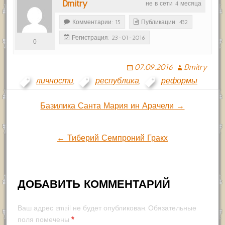
Dmitry
не в сети 4 месяца
Комментарии: 15
Публикации: 432
Регистрация: 23-01-2016
0
07.09.2016
Dmitry
личности
,
республика
,
реформы
Навигация
Базилика Санта Мария ин Арачели →
по
← Тиберий Семпроний Гракх
записям
ДОБАВИТЬ КОММЕНТАРИЙ
Ваш адрес email не будет опубликован.
Обязательные
*
поля помечены