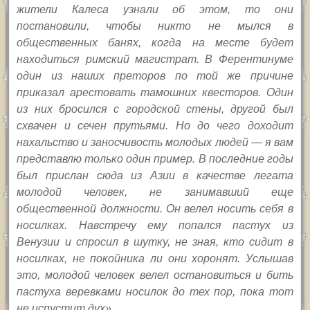
жители Калеса узнали об этом, то они
постановили, чтобы никто не мылся в
общественных банях, когда на месте будет
находиться римский магистрат. В Ферентинуме
один из наших преторов по той же причине
приказал арестовать тамошних квесторов. Один
из них бросился с городской стены, другой был
схвачен и сечен прутьями. Но до чего доходит
нахальство и заносчивость молодых людей — я вам
представлю только один пример. В последние годы
был прислан сюда из Азии в качестве легата
молодой человек, не занимавший еще
общественной должности. Он велел носить себя в
носилках. Навстречу ему попался пастух из
Венузии и спросил в шутку, не зная, кто сидит в
носилках, не покойника ли они хоронят. Услышав
это, молодой человек велел остановиться и бить
пастуха веревками носилок до тех пор, пока тот
не испустит дух».