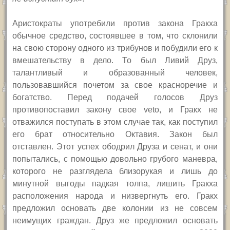
Аристократы употребили против закона Гракха
обычное средство, состоявшее в том, что склонили
на свою сторону одного из трибунов и побудили его к
вмешательству в дело. То был Ливий Друз,
талантливый и образованный человек,
пользовавшийся почетом за свое красноречие и
богатство. Перед подачей голосов Друз
противопоставил закону свое veto, и Гракх не
отважился поступать в этом случае так, как поступил
его брат относительно Октавия. Закон был
отставлен. Этот успех ободрил Друза и сенат, и они
попытались, с помощью довольно грубого маневра,
которого не разглядела близорукая и лишь до
минутной выгоды падкая толпа, лишить Гракха
расположения народа и низвергнуть его. Гракх
предложил основать две колонии из не совсем
неимущих граждан. Друз же предложил основать