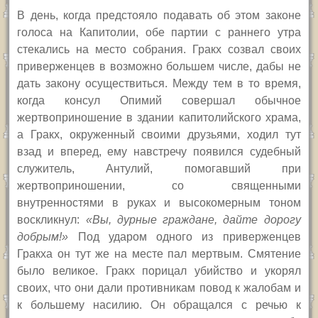
В день, когда предстояло подавать об этом законе
голоса на Капитолии, обе партии с раннего утра
стекались на место собрания. Гракх созвал своих
приверженцев в возможно большем числе, дабы не
дать закону осуществиться. Между тем в то время,
когда консул Опимий совершал обычное
жертвоприношение в здании капитолийского храма,
а Гракх, окруженный своими друзьями, ходил тут
взад и вперед, ему навстречу появился судебный
служитель, Антулий, помогавший при
жертвоприношении, со священными
внутренностями в руках и высокомерным тоном
воскликнул:
«Вы, дурные граждане, дайте дорогу
добрым!»
Под ударом одного из приверженцев
Гракха он тут же на месте пал мертвым. Смятение
было великое. Гракх порицал убийство и укорял
своих, что они дали противникам повод к жалобам и
к большему насилию. Он обращался с речью к