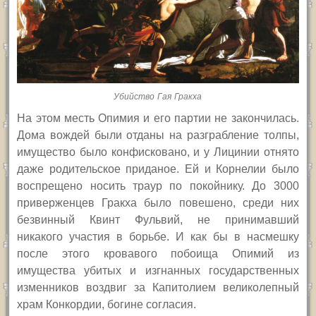
Убийство Гая Гракха
На этом месть Опимия и его партии не закончилась.
Дома вождей были отданы на разграбление толпы,
имущество было конфисковано, и у Лицинии отнято
даже родительское приданое. Ей и Корнелии было
воспрещено носить траур по покойнику. До 3000
приверженцев Гракха было повешено, среди них
безвинный Квинт Фульвий, не принимавший
никакого участия в борьбе. И как бы в насмешку
после этого кровавого побоища Опимий из
имущества убитых и изгнанных государственных
изменников воздвиг за Капитолием великолепный
храм Конкордии, богине согласия.