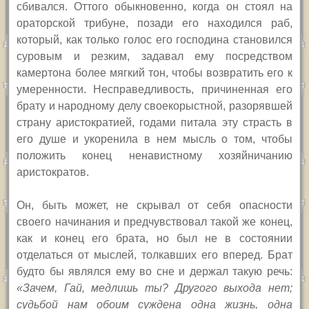
сбивался. Оттого обыкновенно, когда он стоял на
ораторской трибуне, позади его находился раб,
который, как только голос его господина становился
суровым и резким, задавал ему посредством
камертона более мягкий тон, чтобы возвратить его к
умеренности. Несправедливость, причиненная его
брату и народному делу своекорыстной, разорявшей
страну аристократией, годами питала эту страсть в
его душе и укоренила в нем мысль о том, чтобы
положить конец ненавистному хозяйничанию
аристократов.
Он, быть может, не скрывал от себя опасности
своего начинания и предчувствовал такой же конец,
как и конец его брата, но был не в состоянии
отделаться от мыслей, толкавших его вперед. Брат
будто бы являлся ему во сне и держал такую речь:
«Зачем, Гай, медлишь ты? Другого выхода нет;
судьбой нам обоим суждена одна жизнь, одна