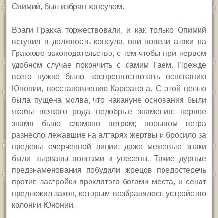
Опимий, был избран консулом.
Враги Гракха торжествовали, и как только Опимий
вступил в должность консула, они повели атаки на
Гракхово законодательство, с тем чтобы при первом
удобном случае покончить с самим Гаем. Прежде
всего нужно было воспрепятствовать основанию
Юнонии, восстановлению Карфагена. С этой целью
была пущена молва, что накануне основания были
якобы всякого рода недобрые знамения: первое
знамя было сломано ветром; порывом ветра
разнесло лежавшие на алтарях жертвы и бросило за
пределы очерченной линии; даже межевые знаки
были вырваны волнами и унесены. Такие дурные
предзнаменования побудили жрецов предостеречь
против застройки проклятого богами места, и сенат
предложил закон, которым возбранялось устройство
колонии Юнонии.