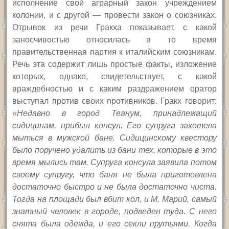
исполнение свой аграрный закон учреждением
колонии, и с другой — провести закон о союзниках.
Отрывок из речи Гракха показывает, с какой
заносчивостью относилась в то время
правительственная партия к италийским союзникам.
Речь эта содержит лишь простые факты, изложение
которых, однако, свидетельствует, с какой
враждебностью и с каким раздражением оратор
выступал против своих противников. Гракх говорит:
«Недавно в город Теанум, принадлежащий
сидицинам, прибыл консул. Его супруга захотела
мыться в мужской бане. Сидицинскому квестору
было поручено удалить из бани тех, которые в это
время мылись там. Супруга консула заявила потом
своему супругу, что баня не была приготовлена
достаточно быстро и не была достаточно чиста.
Тогда на площади был вбит кол, и М. Марий, самый
знатный человек в городе, подведен туда. С него
снята была одежда, и его секли прутьями. Когда