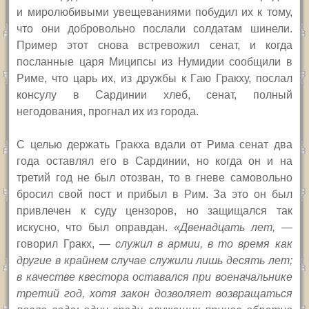
и миролюбивыми увещеваниями побудил их к тому,
что они добровольно послали солдатам шинели.
Пример этот снова встревожил сенат, и когда
посланные царя Миципсы из Нумидии сообщили в
Риме, что царь их, из дружбы к Г
аю
Гракху, послал
консулу в Сардинии хлеб, сенат, полный
негодования, прогнал их из города.
С целью держать Гракха вдали от Рима сенат два
года оставлял его в Сардинии, но когда он и на
третий год не был отозван, то в гневе самовольно
бросил свой пост и прибыл в Рим. За это он был
привлечен к суду цензоров, но защищался так
искусно, что был оправдан.
«Двенадцать лет,
—
говорил Гракх, —
служил в армии, в то время как
другие в крайнем случае служили лишь десять лет;
в качестве квестора оставался при военачальнике
третий год, хотя закон дозволяет возвращаться