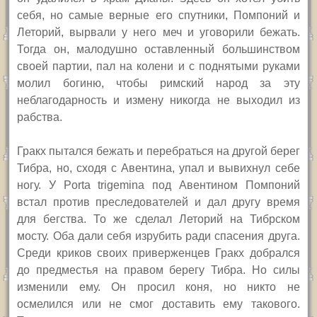
себя, но самые верные его спутники, Помпоний и
Леторий, вырвали у него меч и уговорили бежать.
Тогда он, малодушно оставленный большинством
своей партии, пал на колени и с поднятыми руками
молил богиню, чтобы римский народ за эту
неблагодарность и измену никогда не выходил из
рабства.
Гракх пытался бежать и перебраться на другой берег
Тибра, но, сходя с Авентина, упал и вывихнул себе
ногу. У Porta trigemina под Авентином Помпоний
встал против преследователей и дал другу время
для бегства. То же сделал Леторий на Тибрском
мосту. Оба дали себя изрубить ради спасения друга.
Среди криков своих приверженцев Гракх добрался
до предместья на правом берегу Тибра. Но силы
изменили ему. Он просил коня, но никто не
осмелился или не смог доставить ему такового.