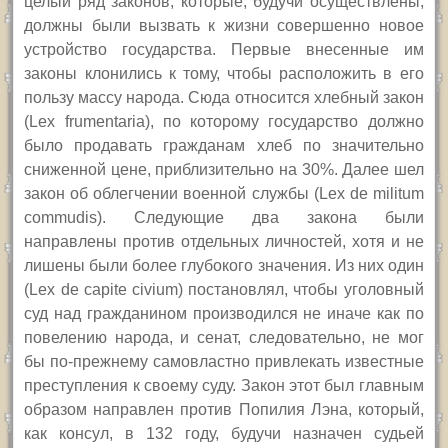
целый ряд законов, которые, будучи осуществлены,
должны были вызвать к жизни совершенно новое
устройство государства. Первые внесенные им
законы клонились к тому, чтобы расположить в его
пользу массу народа. Сюда относится хлебный закон
(Lex frumentaria), по которому государство должно
было продавать гражданам хлеб по значительно
сниженной цене, приблизительно на 30%. Далее шел
закон об облегчении военной службы (Lex de militum
commudis). Следующие два закона были
направлены против отдельных личностей, хотя и не
лишены были более глубокого значения. Из них один
(Lex de capite civium) постановлял, чтобы уголовный
суд над гражданином производился не иначе как по
повелению народа, и сенат, следовательно, не мог
бы по-прежнему самовластно привлекать известные
преступления к своему суду. Закон этот был главным
образом направлен против Попилия Лэна, который,
как консул, в 132 году, будучи назначен судьей