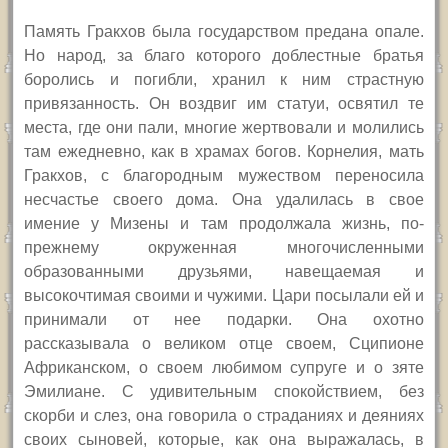
Память Гракхов была государством предана опале.
Но народ, за благо которого доблестные братья
боролись и погибли, хранил к ним страстную
привязанность. Он воздвиг им статуи, освятил те
места, где они пали, многие жертвовали и молились
там ежедневно, как в храмах богов. Корнелия, мать
Гракхов, с благородным мужеством переносила
несчастье своего дома. Она удалилась в свое
имение у Мизены и там продолжала жизнь, по-
прежнему окруженная многочисленными
образованными друзьями, навещаемая и
высокочтимая своими и чужими. Цари посылали ей и
принимали от нее подарки. Она охотно
рассказывала о великом отце своем, Сципионе
Африканском, о своем любимом супруге и о зяте
Эмилиане. С удивительным спокойствием, без
скорби и слез, она говорила о страданиях и деяниях
своих сыновей, которые, как она выражалась, в