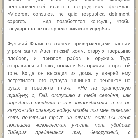
неограниченной властью посредством формулы
«Viderent consules, ne quid respublica detrimenti
caperet» — «да позаботятся консулы, чтобы
государство не потерпело никакого ущерба».
Фульвий Флакк со своими приверженцами ранним
утром занял Авентинский холм, старую твердыню
плебеев, и призвал рабов к оружию. Туда
отправился и Гракх, молча и без оружия, в простой
тоге. Когда он выходил из дома, у дверей ему
встретилась его супруга Лициния с ребенком на
руках и говорила плача:
«Не на ораторскую
трибуну, о, Гай, отпускаю я тебя сегодня, как
народного трибуна и как законодателя, и не на
какую-либо славную войну, чтобы ты мне завещал
хоть почетный траур на случай, если бы тебя
постигла человеческая участь; нет, убийцам
Тиберия предаешься ты, безоружный, с