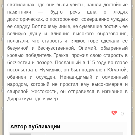
святилищах, где они были убиты, нашли достойные
памятники — будто речь шла о людях
доисторических, о посторонних, совершенно чуждых
ее сердцу. Вот почему иные, не сумевшие постичь ее
великую душу и влияние высокого образования,
полагали, что старость и тяжкое горе сделали ее
безумной и бесчувственной. Опимий, обагренный
кровью победитель Гракха, прожил свою старость в
бесчестии и позоре. Посланный в 115 году во главе
посольства в Нумидию, он был подкуплен Югуртой,
обвинен и осужден. Ненавидимый и осмеянный
народом, который не простил ему высокомерия и
свирепой жестокости, он отправился в изгнание в
Диррахиум, где и умер.
0
Автор публикации