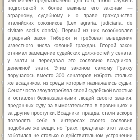
или менее предназначены для того, чтобы служить
подготовкой к более важным его законам —
аграрному, судебному и о праве гражданства
италийских союзников (Lex agraria, judiciaria, de
civitate sociis danda). Первый из них возобновлял
аграрный закон Тиберия и требовал выведения
известного числа колоний граждан. Второй закон
отнимал замещение судейских должностей у сената,
у знати и передавал это сословию всадников,
денежной знати. Этим законом самому Гракху
поручалось вместо 300 сенаторов избрать столько
же всадников, из среды которых назначались судьи.
Сенат часто злоупотреблял своей судейской властью
и оставлял безнаказанными людей своего звания,
преданных суду за вымогательства в провинциях и
за другие проступки. Всадники, правда, стали вскоре
позволять себе в интересах своего сословия
подобные же вещи, но Гракх, предлагая этот закон,
заботился не столько о действительном устранении