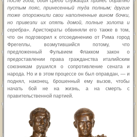
после года; один среди служащих принес обратно
пустым пояс, принесенный туда полным; другие
тоже опорожнили свои наполненные вином бочки,
но привезли их опять домой, полные золота и
серебра»
. Аристократы обвиняли его также в том,
что он подговорил к отсоединению от Рима город
Фрегеллы, возмутившийся потому, что
предложенный Фульвием Флакком закон о
предоставлении права гражданства италийским
союзникам рушился о сопротивление сената и
народа. Но и в этом процессе он был оправдан, — и
поднял, наконец, брошенный ему вызов, чтобы
начать бой не на жизнь, а на смерть с
правительственной партией.