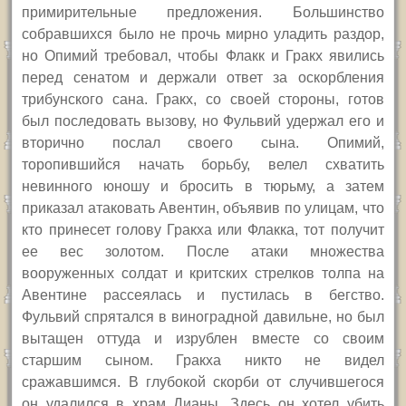
примирительные предложения. Большинство
собравшихся было не прочь мирно уладить раздор,
но Опимий требовал, чтобы Флакк и Гракх явились
перед сенатом и держали ответ за оскорбления
трибунского сана. Гракх, со своей стороны, готов
был последовать вызову, но Фульвий удержал его и
вторично послал своего сына. Опимий,
торопившийся начать борьбу, велел схватить
невинного юношу и бросить в тюрьму, а затем
приказал атаковать Авентин, объявив по улицам, что
кто принесет голову Гракха или Флакка, тот получит
ее вес золотом. После атаки множества
вооруженных солдат и критских стрелков толпа на
Авентине рассеялась и пустилась в бегство.
Фульвий спрятался в виноградной давильне, но был
вытащен оттуда и изрублен вместе со своим
старшим сыном. Гракха никто не видел
сражавшимся. В глубокой скорби от случившегося
он удалился в храм Дианы. Здесь он хотел убить