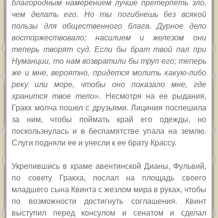
благородным намерением лучше претерпеть зло,
чем делать его. Но ты погибнешь без всякой
пользы для общественного блага. Дурное дело
восторжествовало; насилием и железом они
теперь творят суд. Если бы брат твой пал при
Нуманции, то нам возвратили бы труп его; теперь
же и мне, вероятно, придется молить какую-либо
реку или море, чтобы оно показало мне, где
хранится твое тело»
. Несмотря на ее рыдания,
Гракх молча пошел с друзьями. Лициния поспешила
за ним, чтобы поймать край его одежды, но
поскользнулась и в беспамятстве упала на землю.
Слуги подняли ее и унесли к ее брату Крассу.
Укрепившись в храме авентинской Дианы, Фульвий,
по совету Гракха, послал на площадь своего
младшего сына Квинта с жезлом мира в руках, чтобы
по возможности достигнуть соглашения. Квинт
выступил перед консулом и сенатом и сделал