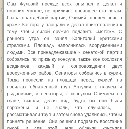
Сам Фульвий прежде всех опьянел и делал и
говорил многое, не приличествовавшее его летам.
Глава враждебной партии, Опимий, провел ночь в
храме Кастора у площади и делал приготовления к
тому, чтобы силой оружия подавить «мятеж». С
раннего утра он занял Капитолий критскими
стрелками. Площадь наполнилась вооруженными
людьми. Все принадлежавшие к сенатской партии
собрались по призыву консула, также все сословия
всадников, каждый в сопровождении двух
вооруженных рабов. Сенаторы собрались в курии.
Тогда пронесли на площади перед курией на
носилках обнаженный труп Антулия с плачем и
рыданиями, и сенаторы, с консулом Опимием во
главе, вышли, делая вид, будто бы они были
поражены и не знали, что случилось, —
рассматривали труп и затем снова удалились, чтобы
принять решение. Они решили подавить восстание
силой и для этой цели облекли консулов