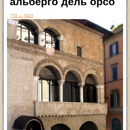
альберго дель орсо
710 × 1024