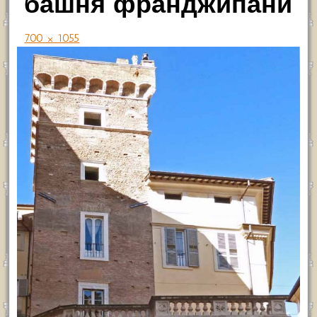
башня франджипани
700 × 1055