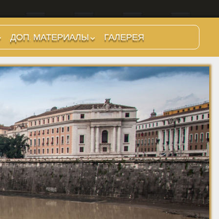
ДОП. МАТЕРИАЛЫ
ГАЛЕРЕЯ
Царский период
Ранняя Республика
Поздняя Республика
Принципат
Доминат
Средневековье
Разное
Римские папы
Гравюры
Джузеппе Вази.
Малые виды Рима.
Живопись
Архитектура
Том 1. 1786 г.
Старые фотографии
Античная история и
Ретро фото. 19 век
Джузеппе Вази.
Рима
легенды
Малые виды Рима.
Ретро фото. 1900-
Том 2. 1786 г.
Mirabilia Urbis Romae
1910