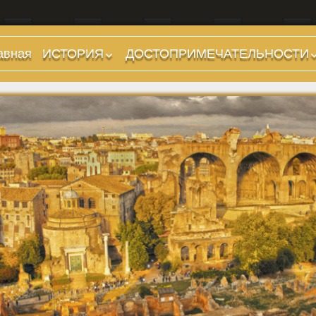
авная
ИСТОРИЯ
ДОСТОПРИМЕЧАТЕЛЬНОСТИ
Предыстория
Холмы и остров.
Районы
Царский период
(753-509 гг до н.э.)
Форумы, Площади,
Дороги
Ранняя Республика
(509-265 гг до н.э.)
Стадионы, Термы
Поздняя Республика
Музеи
(264-27 гг до н.э.)
Дохристианские
Империя. Принципат
храмы
(27 г до н.э. — 284 г
Христианские храмы,
н.э.)
базилики etc.
Империя. Доминат
Дворцы
(284-476 гг)
Арки, колонны и
Темные Века. Готы
обелиски
Темные Века.
Фонтаны
Экзархат