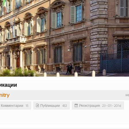
икации
itry
н
Комментарии: 15
Публикации: 432
Регистрация: 23-01-2016