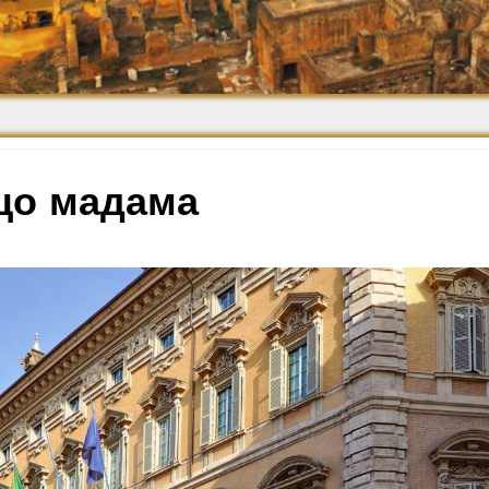
Средневековье
Возрождение и
Барокко
цо мадама