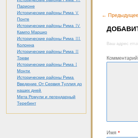
Парионе
Исторические районы Рима. V.
← Предыдущее
Понте
Исторические районы Рима. IV.
ДОБАВИ
Кампо Марцио
Исторические районы Рима. III.
Ваш адрес emai
Колонна
Исторические районы Рима. II
Комментари
Треви
Исторические районы Рима. I
Монти.
Исторические районы Рима.
Введение. От Сервия Туллия до
наших дней.
Мета Ромули и легендарный
Теребинт
Имя
*