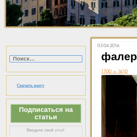
03.04.2016
Найти:
фалер
1700 × 1610
Скачать книгу
Подписаться на
статьи
Введите свой email: