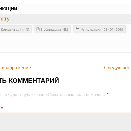
икации
itry
н
Комментарии: 15
Публикации: 432
Регистрация: 23-01-2016
 изображение
Следующее
ТЬ КОММЕНТАРИЙ
*
l не будет опубликован.
Обязательные поля помечены
й
*