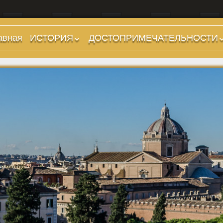
авная
ИСТОРИЯ
ДОСТОПРИМЕЧАТЕЛЬНОСТИ
Предыстория
Холмы и остров.
Районы
Царский период
(753-509 гг до н.э.)
Форумы, Площади,
Дороги
Ранняя Республика
(509-265 гг до н.э.)
Стадионы, Термы
Поздняя Республика
Музеи
(264-27 гг до н.э.)
Дохристианские
Империя. Принципат
храмы
(27 г до н.э. — 284 г
Христианские храмы,
н.э.)
базилики etc.
Империя. Доминат
Дворцы
(284-476 гг)
Арки, колонны и
Темные Века. Готы
обелиски
Темные Века.
Фонтаны
Экзархат