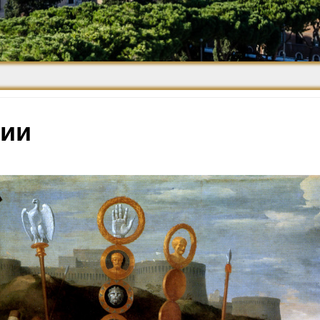
Средневековье
Возрождение и
Барокко
ии