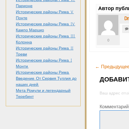
Парионе
Автор публ
Исторические районы Рима. V.
Dm
Понте
Исторические районы Рима. IV.
Кампо Марцио
Исторические районы Рима. III.
0
Колонна
Исторические районы Рима. II
Треви
Исторические районы Рима. I
← Предыдущее
Монти.
Исторические районы Рима.
ДОБАВИ
Введение. От Сервия Туллия до
наших дней.
Мета Ромули и легендарный
Ваш адрес emai
Теребинт
Комментари