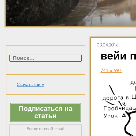
03.04.2016
Найти:
вейи 
744 × 997
Скачать книгу
Подписаться на
статьи
Введите свой email: