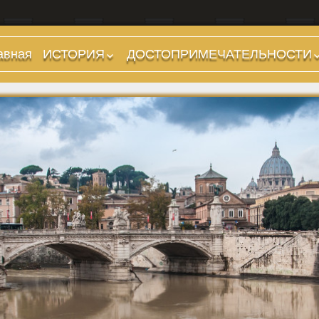
авная
ИСТОРИЯ
ДОСТОПРИМЕЧАТЕЛЬНОСТИ
Предыстория
Холмы и остров.
Районы
Царский период
(753-509 гг до н.э.)
Форумы, Площади,
Дороги
Ранняя Республика
(509-265 гг до н.э.)
Стадионы, Термы
Поздняя Республика
Музеи
(264-27 гг до н.э.)
Дохристианские
Империя. Принципат
храмы
(27 г до н.э. — 284 г
Христианские храмы,
н.э.)
базилики etc.
Империя. Доминат
Дворцы
(284-476 гг)
Арки, колонны и
Темные Века. Готы
обелиски
Темные Века.
Фонтаны
Экзархат