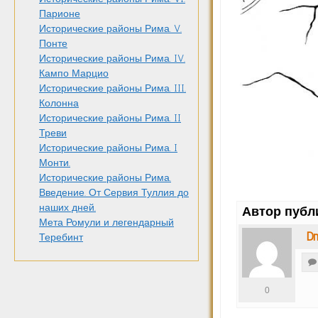
Парионе
Исторические районы Рима. V.
Понте
Исторические районы Рима. IV.
Кампо Марцио
Исторические районы Рима. III.
Колонна
Исторические районы Рима. II
Треви
Исторические районы Рима. I
Монти.
Исторические районы Рима.
Введение. От Сервия Туллия до
наших дней.
Автор публ
Мета Ромули и легендарный
Dm
Теребинт
0