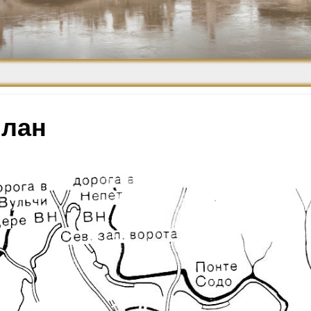
Средневековье
Возрождение и
Барокко
план