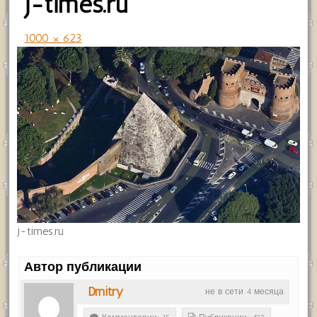
j-times.ru
1000 × 623
j-times.ru
Автор публикации
Dmitry
не в сети 4 месяца