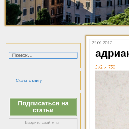
25.01.2017
Найти:
адриа
592 × 750
Скачать книгу
Подписаться на
статьи
Введите свой email: