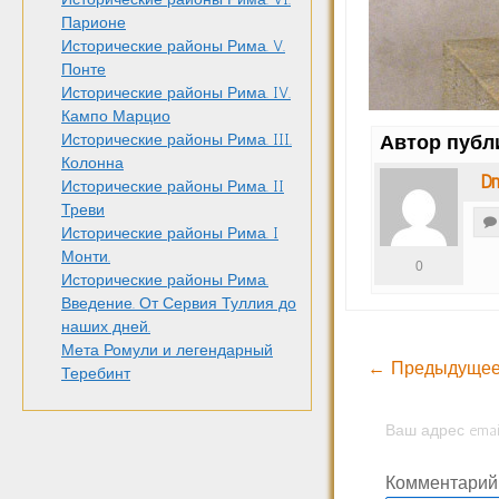
Парионе
Исторические районы Рима. V.
Понте
Исторические районы Рима. IV.
Кампо Марцио
Исторические районы Рима. III.
Автор публ
Колонна
Dm
Исторические районы Рима. II
Треви
Исторические районы Рима. I
Монти.
0
Исторические районы Рима.
Введение. От Сервия Туллия до
наших дней.
Мета Ромули и легендарный
← Предыдущее
Теребинт
Ваш адрес emai
Комментари