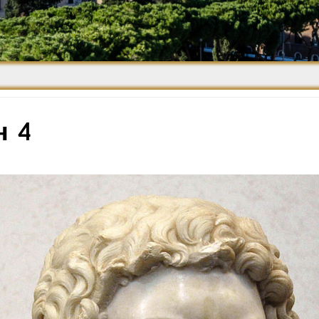
Средневековье
Возрождение и
Барокко
н 4