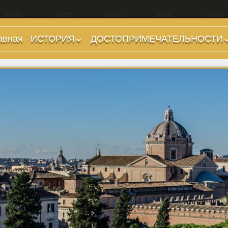
авная
ИСТОРИЯ
ДОСТОПРИМЕЧАТЕЛЬНОСТИ
Предыстория
Холмы и остров.
Районы
Царский период
(753-509 гг до н.э.)
Форумы, Площади,
Дороги
Ранняя Республика
(509-265 гг до н.э.)
Стадионы, Термы
Поздняя Республика
Музеи
(264-27 гг до н.э.)
Дохристианские
Империя. Принципат
храмы
(27 г до н.э. — 284 г
Христианские храмы,
н.э.)
базилики etc.
Империя. Доминат
Дворцы
(284-476 гг)
Арки, колонны и
Темные Века. Готы
обелиски
Темные Века.
Фонтаны
Экзархат