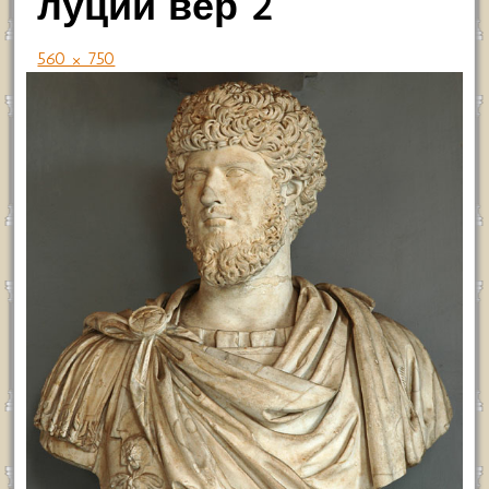
луций вер 2
560 × 750