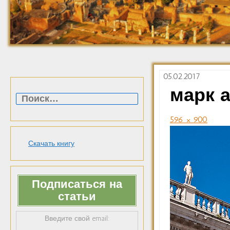
05.02.2017
Найти:
марк 
596 × 900
Скачать книгу
Подписаться на
статьи
Введите свой email: