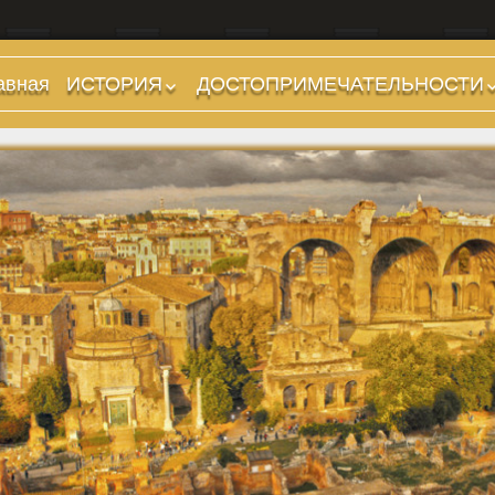
авная
ИСТОРИЯ
ДОСТОПРИМЕЧАТЕЛЬНОСТИ
Предыстория
Холмы и остров.
Районы
Царский период
(753-509 гг до н.э.)
Форумы, Площади,
Дороги
Ранняя Республика
(509-265 гг до н.э.)
Стадионы, Термы
Поздняя Республика
Музеи
(264-27 гг до н.э.)
Дохристианские
Империя. Принципат
храмы
(27 г до н.э. — 284 г
Христианские храмы,
н.э.)
базилики etc.
Империя. Доминат
Дворцы
(284-476 гг)
Арки, колонны и
Темные Века. Готы
обелиски
Темные Века.
Фонтаны
Экзархат