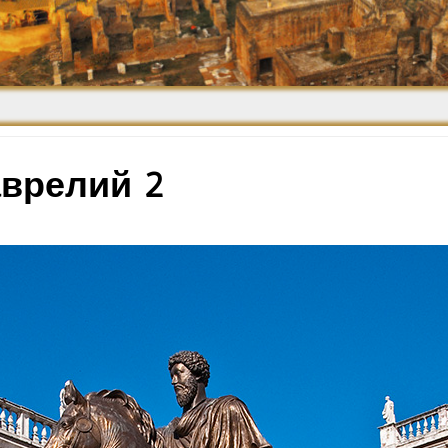
Средневековье
Возрождение и
Барокко
аврелий 2