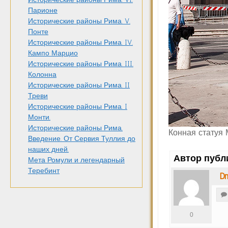
Парионе
Исторические районы Рима. V.
Понте
Исторические районы Рима. IV.
Кампо Марцио
Исторические районы Рима. III.
Колонна
Исторические районы Рима. II
Треви
Исторические районы Рима. I
Монти.
Исторические районы Рима.
Конная статуя
Введение. От Сервия Туллия до
наших дней.
Автор публ
Мета Ромули и легендарный
Теребинт
Dm
0