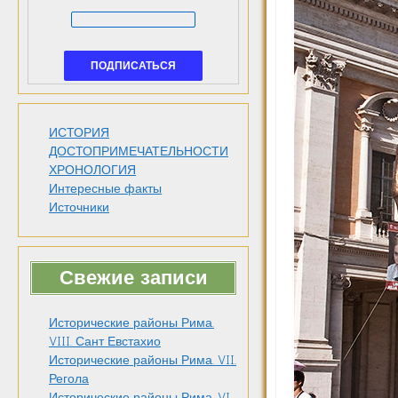
ИСТОРИЯ
ДОСТОПРИМЕЧАТЕЛЬНОСТИ
ХРОНОЛОГИЯ
Интересные факты
Источники
Свежие записи
Исторические районы Рима.
VIII. Сант Евстахио
Исторические районы Рима. VII.
Регола
Исторические районы Рима. VI.