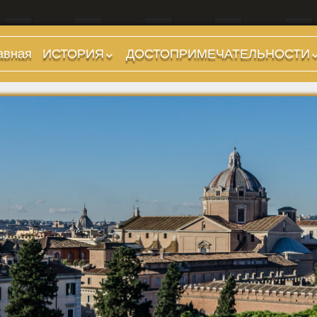
авная
ИСТОРИЯ
ДОСТОПРИМЕЧАТЕЛЬНОСТИ
Предыстория
Холмы и остров.
Районы
Царский период
(753-509 гг до н.э.)
Форумы, Площади,
Дороги
Ранняя Республика
(509-265 гг до н.э.)
Стадионы, Термы
Поздняя Республика
Музеи
(264-27 гг до н.э.)
Дохристианские
Империя. Принципат
храмы
(27 г до н.э. — 284 г
Христианские храмы,
н.э.)
базилики etc.
Империя. Доминат
Дворцы
(284-476 гг)
Арки, колонны и
Темные Века. Готы
обелиски
Темные Века.
Фонтаны
Экзархат