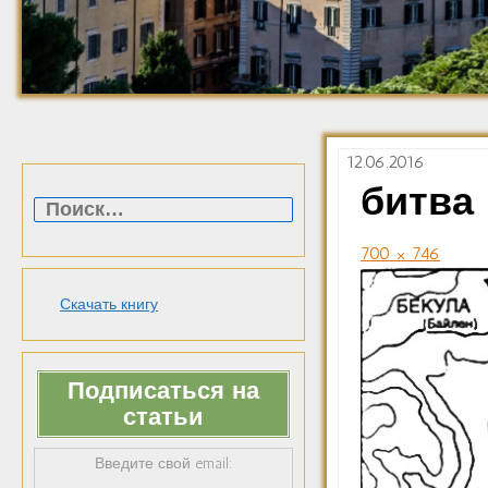
12.06.2016
Найти:
битва
700 × 746
Скачать книгу
Подписаться на
статьи
Введите свой email: