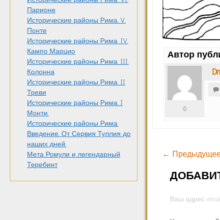
Парионе
Исторические районы Рима. V.
Понте
Исторические районы Рима. IV.
Кампо Марцио
Автор публ
Исторические районы Рима. III.
Dm
Колонна
Исторические районы Рима. II
Треви
Исторические районы Рима. I
0
Монти.
Исторические районы Рима.
Введение. От Сервия Туллия до
наших дней.
← Предыдущее
Мета Ромули и легендарный
Теребинт
ДОБАВИ
Ваш адрес emai