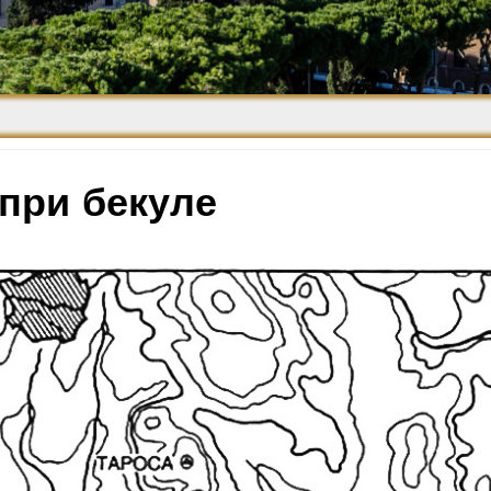
Средневековье
Возрождение и
Барокко
 при бекуле