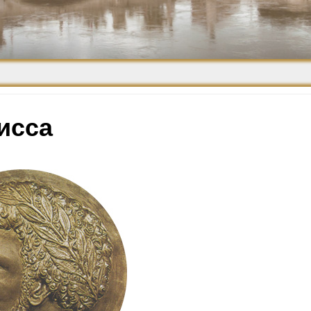
Средневековье
Возрождение и
Барокко
исса