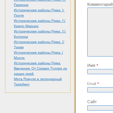
Комментари
Парионе
Исторические районы Рима. V.
Понте
Исторические районы Рима. IV.
Кампо Марцио
Исторические районы Рима. III.
Колонна
Исторические районы Рима. II
Треви
Исторические районы Рима. I
Монти.
Исторические районы Рима.
Имя
*
Введение. От Сервия Туллия до
наших дней.
Мета Ромули и легендарный
Email
*
Теребинт
Сайт