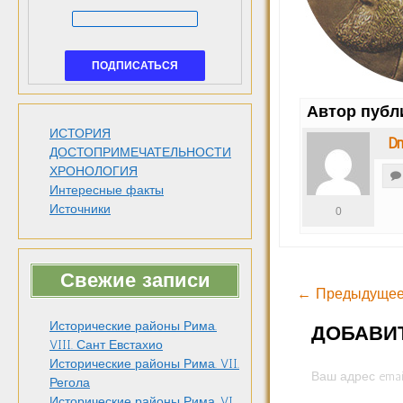
Автор публ
ИСТОРИЯ
Dm
ДОСТОПРИМЕЧАТЕЛЬНОСТИ
ХРОНОЛОГИЯ
Интересные факты
Источники
0
Свежие записи
← Предыдущее
Исторические районы Рима.
ДОБАВИ
VIII. Сант Евстахио
Исторические районы Рима. VII.
Ваш адрес emai
Регола
Исторические районы Рима. VI.