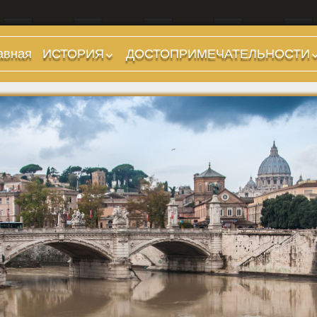
авная
ИСТОРИЯ
ДОСТОПРИМЕЧАТЕЛЬНОСТИ
Предыстория
Холмы и остров.
Районы
Царский период
(753-509 гг до н.э.)
Форумы, Площади,
Дороги
Ранняя Республика
(509-265 гг до н.э.)
Стадионы, Термы
Поздняя Республика
Музеи
(264-27 гг до н.э.)
Дохристианские
Империя. Принципат
храмы
(27 г до н.э. — 284 г
Христианские храмы,
н.э.)
базилики etc.
Империя. Доминат
Дворцы
(284-476 гг)
Арки, колонны и
Темные Века. Готы
обелиски
Темные Века.
Фонтаны
Экзархат