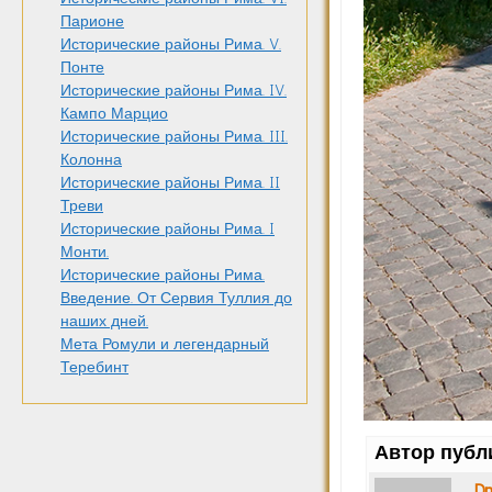
Парионе
Исторические районы Рима. V.
Понте
Исторические районы Рима. IV.
Кампо Марцио
Исторические районы Рима. III.
Колонна
Исторические районы Рима. II
Треви
Исторические районы Рима. I
Монти.
Исторические районы Рима.
Введение. От Сервия Туллия до
наших дней.
Мета Ромули и легендарный
Теребинт
Автор публ
Dm