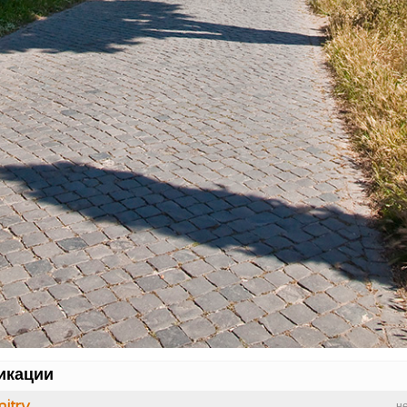
икации
itry
н