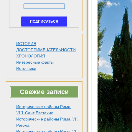
ИСТОРИЯ
ДОСТОПРИМЕЧАТЕЛЬНОСТИ
ХРОНОЛОГИЯ
Интересные факты
Источники
Свежие записи
Исторические районы Рима.
VIII. Сант Евстахио
Исторические районы Рима. VII.
Регола
Исторические районы Рима. VI.