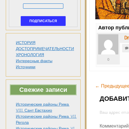
Автор публ
Dm
ИСТОРИЯ
ДОСТОПРИМЕЧАТЕЛЬНОСТИ
ХРОНОЛОГИЯ
0
Интересные факты
Источники
← Предыдущее
Свежие записи
ДОБАВИ
Исторические районы Рима.
VIII. Сант Евстахио
Ваш адрес emai
Исторические районы Рима. VII.
Регола
Комментари
Исторические районы Рима. VI.