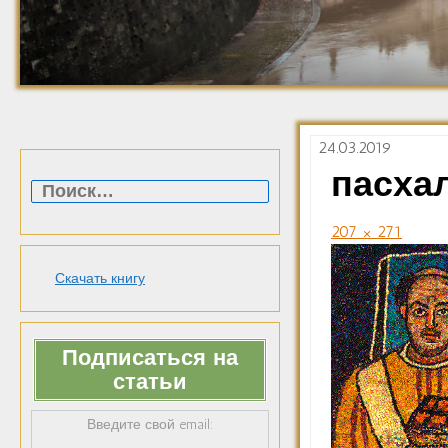
24.03.2019
Найти:
пасха
207 × 271
Скачать книгу
Подписаться на
статьи
Введите свой email: