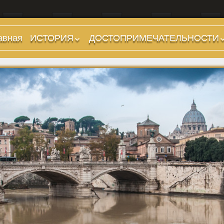
авная
ИСТОРИЯ
ДОСТОПРИМЕЧАТЕЛЬНОСТИ
Предыстория
Холмы и остров.
Районы
Царский период
(753-509 гг до н.э.)
Форумы, Площади,
Дороги
Ранняя Республика
(509-265 гг до н.э.)
Стадионы, Термы
Поздняя Республика
Музеи
(264-27 гг до н.э.)
Дохристианские
Империя. Принципат
храмы
(27 г до н.э. — 284 г
Христианские храмы,
н.э.)
базилики etc.
Империя. Доминат
Дворцы
(284-476 гг)
Арки, колонны и
Темные Века. Готы
обелиски
Темные Века.
Фонтаны
Экзархат