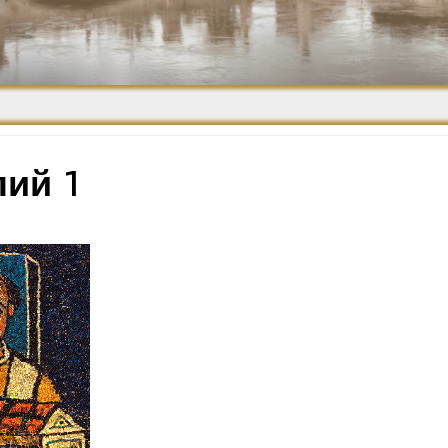
Средневековье
Возрождение и
Барокко
лий 1