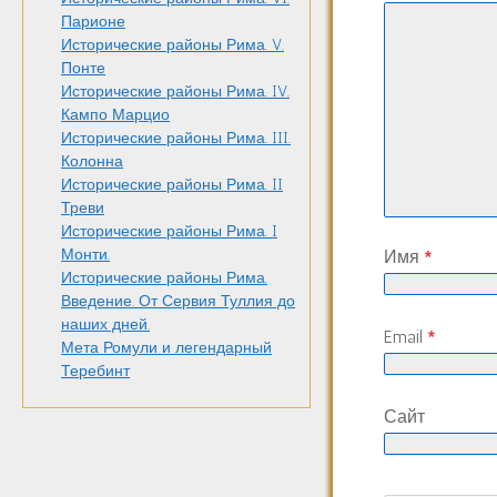
Парионе
Исторические районы Рима. V.
Понте
Исторические районы Рима. IV.
Кампо Марцио
Исторические районы Рима. III.
Колонна
Исторические районы Рима. II
Треви
Исторические районы Рима. I
Монти.
Имя
*
Исторические районы Рима.
Введение. От Сервия Туллия до
наших дней.
Email
*
Мета Ромули и легендарный
Теребинт
Сайт