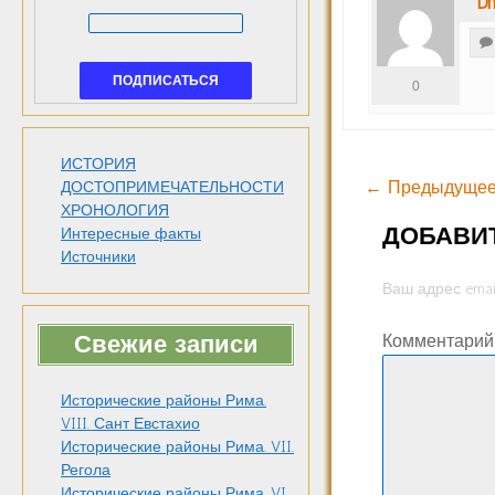
Dm
0
ИСТОРИЯ
← Предыдущее
ДОСТОПРИМЕЧАТЕЛЬНОСТИ
ХРОНОЛОГИЯ
ДОБАВИ
Интересные факты
Источники
Ваш адрес emai
Свежие записи
Комментари
Исторические районы Рима.
VIII. Сант Евстахио
Исторические районы Рима. VII.
Регола
Исторические районы Рима. VI.