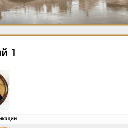
Средневековье
Возрождение и
Барокко
й 1
икации