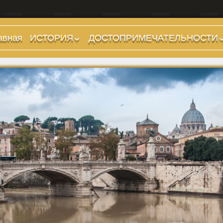
авная
ИСТОРИЯ
ДОСТОПРИМЕЧАТЕЛЬНОСТИ
Предыстория
Холмы и остров.
Районы
Царский период
(753-509 гг до н.э.)
Форумы, Площади,
Дороги
Ранняя Республика
(509-265 гг до н.э.)
Стадионы, Термы
Поздняя Республика
Музеи
(264-27 гг до н.э.)
Дохристианские
Империя. Принципат
храмы
(27 г до н.э. — 284 г
Христианские храмы,
н.э.)
базилики etc.
Империя. Доминат
Дворцы
(284-476 гг)
Арки, колонны и
Темные Века. Готы
обелиски
Темные Века.
Фонтаны
Экзархат