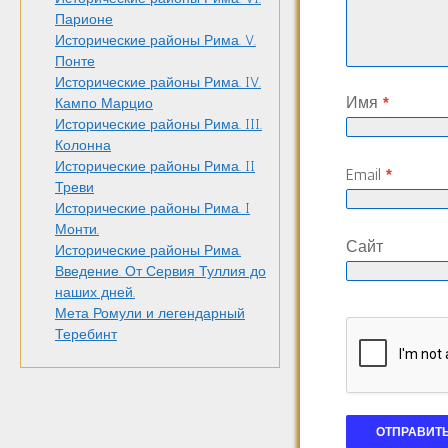
Парионе
Исторические районы Рима. V.
Понте
Исторические районы Рима. IV.
Имя
*
Кампо Марцио
Исторические районы Рима. III.
Колонна
Исторические районы Рима. II
Email
*
Треви
Исторические районы Рима. I
Монти.
Сайт
Исторические районы Рима.
Введение. От Сервия Туллия до
наших дней.
Мета Ромули и легендарный
Теребинт