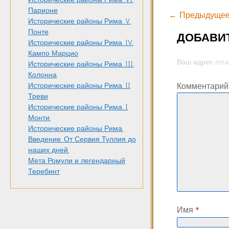
Парионе
← Предыдущее
Исторические районы Рима. V.
Понте
ДОБАВИ
Исторические районы Рима. IV.
Кампо Марцио
Ваш адрес emai
Исторические районы Рима. III.
Колонна
Комментари
Исторические районы Рима. II
Треви
Исторические районы Рима. I
Монти.
Исторические районы Рима.
Введение. От Сервия Туллия до
наших дней.
Мета Ромули и легендарный
Теребинт
Имя
*