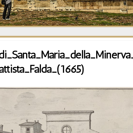
Средневековье
Возрождение и
Барокко
di_Santa_Maria_della_Minerv
attista_Falda_(1665)