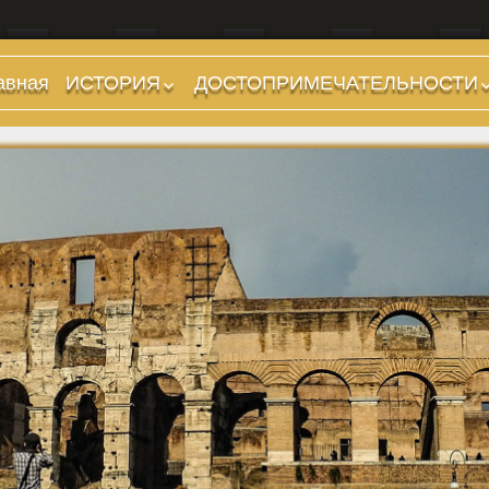
авная
ИСТОРИЯ
ДОСТОПРИМЕЧАТЕЛЬНОСТИ
Предыстория
Холмы и остров.
Районы
Царский период
(753-509 гг до н.э.)
Форумы, Площади,
Дороги
Ранняя Республика
(509-265 гг до н.э.)
Стадионы, Термы
Поздняя Республика
Музеи
(264-27 гг до н.э.)
Дохристианские
Империя. Принципат
храмы
(27 г до н.э. — 284 г
Христианские храмы,
н.э.)
базилики etc.
Империя. Доминат
Дворцы
(284-476 гг)
Арки, колонны и
Темные Века. Готы
обелиски
Темные Века.
Фонтаны
Экзархат