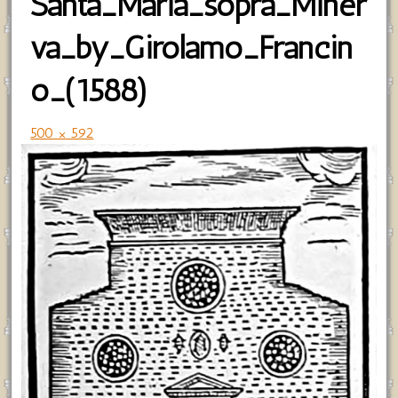
Santa_Maria_sopra_Miner
va_by_Girolamo_Francin
o_(1588)
500 × 592