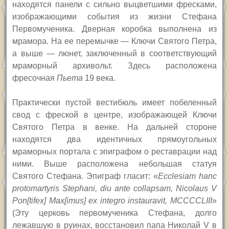
находятся панели с сильно выцветшими фресками,
изображающими события из жизни Стефана
Первомученика. Дверная коробка выполнена из
мрамора. На ее перемычке — Ключи Святого Петра,
а выше — люнет, заключенный в соответствующий
мраморный архивольт. Здесь расположена
фресочная
Пьета
19 века.
Практически пустой вестибюль имеет побеленный
свод с фреской в центре, изображающей Ключи
Святого Петра в венке. На дальней стороне
находятся два идентичных прямоугольных
мраморных портала с эпиграфом о реставрации над
ними. Выше расположена небольшая статуя
Святого Стефана. Эпиграф гласит: «
Ecclesiam hanc
protomartyris Stephani, diu ante collapsam, Nicolaus V
Pon[tifex] Max[imus] ex integro instauravit, MCCCCLIII
»
(Эту церковь первомученика Стефана, долго
лежавшую в руинах, восстановил папа Николай
V
в