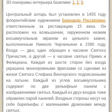
3D-панорамы интерьера базилики:
1
,
2
,
3
.
Центральный алтарь был установлен в 1455 году
флорентийским художником
Бернардо Росселлино
,
ответственным за реставрацию 15 века. Он
расположен на возвышении, окруженном низким
восьмиугольным экраном из цельного камня,
выполненным Никколо Чирчиньяни в 1580 году.
Входа — два; один обращен к часовне Святого
Причастия, а другой — к часовне святых Прима и
Фелициана. Каждая из шести сторон без входа
украшена монохромными фресками со сценами из
жизни Святого Стефана Венгерского подписанными
на латыни. Каждый из углов восьмиугольника
содержит по две рельефные панели с
изображениями святых. Каждый из двух входов тоже
обрамлен парой панелей. Входные стороны несут на
себе барельефы с маленькими драконами между
святых.