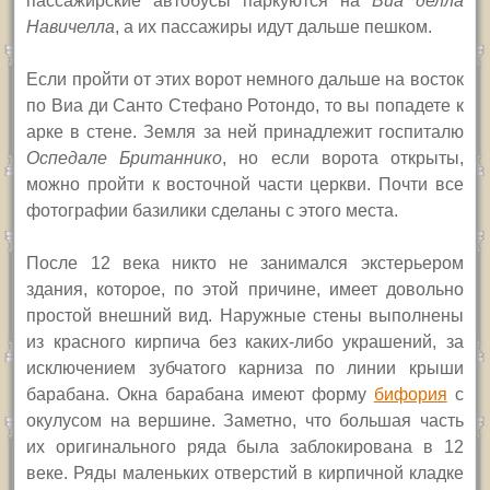
пассажирские автобусы паркуются на
Виа делла
Навичелла
, а их пассажиры идут дальше пешком.
Е
сли пройти от этих ворот немного дальше на восток
по Виа ди Санто Стефано Ротондо, то вы попадете к
арке в стене. Земля за ней принадлежит госпиталю
Оспедале Британнико
, но если ворота открыты,
можно пройти к восточной части церкви. Почти все
фотографии базилики сделаны с этого места.
После 12 века никто не занимался экстерьером
здания, которое, по этой причине, имеет довольно
простой внешний вид. Наружные стены выполнены
из красного кирпича без каких-либо украшений, за
исключением зубчатого карниза по линии крыши
барабана. Окна барабана имеют форму
бифория
с
окулусом на вершине. Заметно, что большая часть
их оригинального ряда была заблокирована в 12
веке. Ряды маленьких отверстий в кирпичной кладке