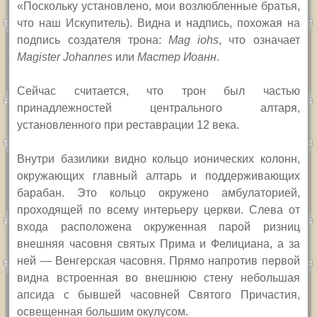
«Поскольку установлено, мои возлюбленные братья,
что наш Искупитель). Видна и надпись, похожая на
подпись создателя трона:
Mag iohs
, что означает
Magister Johannes
или
Мастер Иоанн
.
Сейчас считается, что трон был частью
принадлежностей центрального алтаря,
установленного при реставрации 12 века.
Внутри базилики видно кольцо ионических колонн,
окружающих главный алтарь и поддерживающих
барабан. Это кольцо окружено амбулаторией,
проходящей по всему интерьеру церкви. Слева от
входа расположена окруженная парой ризниц
внешняя часовня святых Прима и Фелициана, а за
ней — Венгерская часовня. Прямо напротив первой
видна встроенная во внешнюю стену небольшая
апсида с бывшей часовней Святого Причастия,
освещенная большим окулусом.