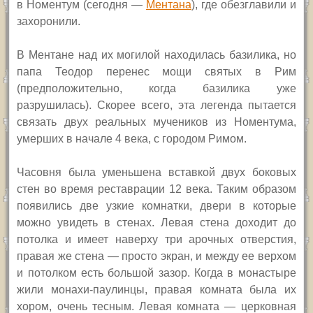
в Номентум (сегодня —
Ментана
), где обезглавили и
захоронили.
В Ментане над их могилой находилась базилика, но
папа Теодор перенес мощи святых в Рим
(предположительно, когда базилика уже
разрушилась). Скорее всего, эта легенда пытается
связать двух реальных мучеников из Номентума,
умерших в начале 4 века, с городом Римом.
Часовня была уменьшена вставкой двух боковых
стен во время реставрации 12 века. Таким образом
появились две узкие комнатки, двери в которые
можно увидеть в стенах. Левая стена доходит до
потолка и имеет наверху три арочных отверстия,
правая же стена — просто экран, и между ее верхом
и потолком есть большой зазор. Когда в монастыре
жили монахи-паулинцы, правая комната была их
хором, очень тесным. Левая комната — церковная