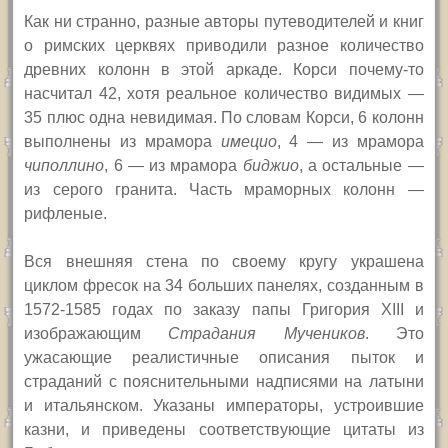
Как ни странно, разные авторы путеводителей и книг
о римских церквях приводили разное количество
древних колонн в этой аркаде. Корси почему-то
насчитал 42, хотя реальное количество видимых —
35 плюс одна невидимая. По словам Корси, 6 колонн
выполнены из мрамора
имецио
, 4 — из мрамора
чиполлино
, 6 — из мрамора
биджио
, а остальные —
из серого гранита. Часть мраморных колонн —
рифленые.
Вся внешняя стена по своему кругу украшена
циклом фресок на 34 больших панелях, созданным в
1572-1585 годах по заказу папы Григория
XIII
и
изображающим
Страдания Мучеников
. Это
ужасающие реалистичные описания пыток и
страданий с пояснительными надписями на латыни
и итальянском. Указаны императоры, устроившие
казни, и приведены соответствующие цитаты из