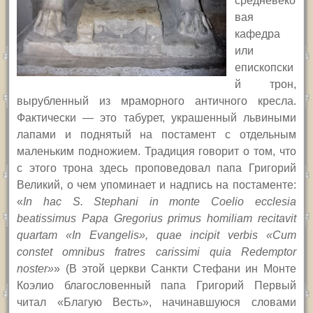
средневеко
вая
кафедра
или
епископски
й трон,
вырубленный из мраморного античного кресла.
Фактически — это табурет, украшенный львиными
лапами и поднятый на постамент с отдельным
маленьким подножием. Традиция говорит о том, что
с этого трона здесь проповедовал папа Григорий
Великий, о чем упоминает и надпись на постаменте:
«
In hac S. Stephani in monte Coelio ecclesia
beatissimus Papa Gregorius primus homiliam recitavit
quartam «In Evangelis», quae incipit verbis «Cum
constet omnibus fratres carissimi quia Redemptor
noster»
» (В этой церкви Санкти Стефани ин Монте
Коэлио благословенный папа Григорий Первый
читал «Благую Весть», начинавшуюся словами