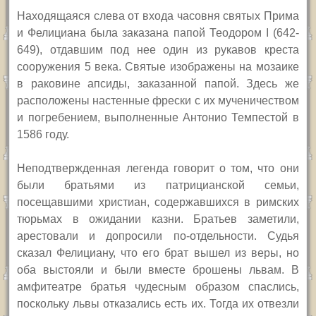
Находящаяся слева от входа часовня святых Прима
и Фелициана была заказана папой Теодором
I
(642-
649), отдавшим под нее один из рукавов креста
сооружения 5 века. Святые изображены на мозаике
в раковине апсиды, заказанной папой. Здесь же
расположены настенные фрески с их мученичеством
и погребением, выполненные Антонио Темпестой в
1586 году.
Неподтвержденная легенда говорит о том, что они
были братьями из патрицианской семьи,
посещавшими христиан, содержавшихся в римских
тюрьмах в ожидании казни. Братьев заметили,
арестовали и допросили по-отдельности. Судья
сказал Фелициану, что его брат вышел из веры, но
оба выстояли и были вместе брошены львам. В
амфитеатре братья чудесным образом спаслись,
поскольку львы отказались есть их. Тогда их отвезли