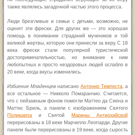
также являлись загадочной частью этого процесса.
Люди брезгливые и семьи с детьми, возможно, не
оценят эти фрески. Для других же — это хорошая
помощь в понимании страданий мучеников и той
великой жертвы, которую они принесли за веру. С 18
века фрески стали популярной туристической
достопримечательностью, но внимание к ним
любопытных и просто нездоровых людей ослабло в
20 веке, когда вкусы изменились.
Избиение Младенцев
написано
Антонио Темпеста
, а
все остальное — Никколо Помаранчио. Считается,
что с пейзажным фоном помогли Маттео да Сиена и
Маттис Бриль, а панели с изображением Святого
Поликарпа
и Святой
Мари
н
ы Антиохийской
перерисованы в 18 веке Марчелло Леопарди. Другие
панели были перерисованы в 19 веке, когда сырость