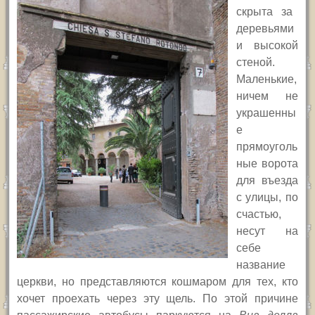
скрыта за
деревьями
и высокой
стеной.
Маленькие,
ничем не
украшенны
е
прямоуголь
ные ворота
для въезда
с улицы, по
счастью,
несут на
себе
название
церкви, но представляются кошмаром для тех, кто
хочет проехать через эту щель. По этой причине