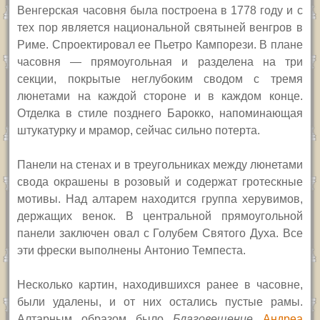
В
енгерская часовня была построена в 1778 году и с
тех пор является национальной святыней венгров в
Риме. Спроектировал ее Пьетро Кампорези. В плане
часовня — прямоугольная и разделена на три
секции, покрытые неглубоким сводом с тремя
люнетами на каждой стороне и в каждом конце.
Отделка в стиле позднего Барокко, напоминающая
штукатурку и мрамор, сейчас сильно потерта.
Панели на стенах и в треугольниках между люнетами
свода окрашены в розовый и содержат гротескные
мотивы. Над алтарем находится группа херувимов,
держащих венок.
В центральной прямоугольной
панели
заключен овал с Голубем Святого Духа. Все
эти фрески выполнены Антонио Темпеста.
Несколько картин, находившихся ранее в часовне,
были удалены,
и от них остались пустые рамы.
Андреа
Алтарным образом было
Благовещение