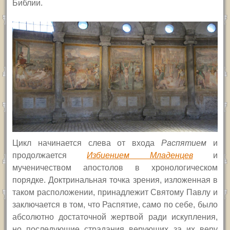
Библии.
Цикл начинается слева от входа
Распятием
и
продолжается
Избиением Младенцев
и
мученичеством апостолов в хронологическом
порядке. Доктринальная точка зрения, изложенная в
таком расположении, принадлежит Святому Павлу и
заключается в том, что Распятие, само по себе, было
абсолютно достаточной жертвой ради искупления,
но последующие страдания верующих за их веру