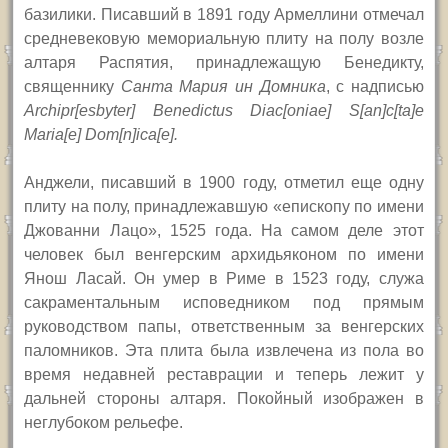
базилики. Писавший в 1891 году Армеллини отмечал
средневековую мемориальную плиту на полу возле
алтаря Распятия, принадлежащую Бенедикту,
священнику
Санта Мария ин Домника
, с надписью
Archipr[esbyter] Benedictus Diac[oniae] S[an]c[ta]e
Maria[e] Dom[n]ica[e].
Анджели, писавший в 1900 году, отметил еще одну
плиту на полу, принадлежавшую «епископу по имени
Джованни Лацо», 1525 года. На самом деле этот
человек был венгерским архидьяконом по имени
Янош Ласай. Он умер в Риме в 1523 году, служа
сакраментальным исповедником под прямым
руководством папы, ответственным за венгерских
паломников. Эта плита была извлечена из пола во
время недавней реставрации и теперь лежит у
дальней стороны алтаря. Покойный изображен в
неглубоком рельефе.