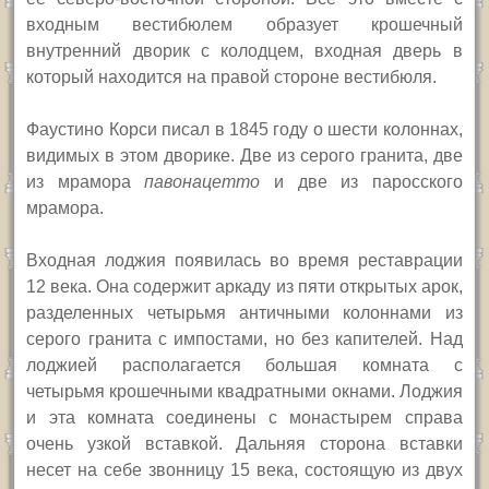
входным вестибюлем образует крошечный
внутренний дворик с колодцем, входная дверь в
который
находится
на
правой сторон
е
вестибюля.
Фаустино Корси писал в 1845 году о шести колоннах,
видимых в этом дворике. Две из серого гранита, две
из мрамора
павонацетто
и две из паросского
мрамора.
Входная лоджия появилась во время реставрации
12 века. Она содержит аркаду из пяти открытых арок,
разделенных четырьмя античными колоннами из
серого гранита с импостами, но без капителей. Над
лоджией располагается большая комната с
четырьмя крошечными квадратными окнами. Лоджия
и эта комната соединены с монастырем справа
очень узкой вставкой. Дальняя сторона вставки
несет на себе
звонницу 15 века, состоящую из двух