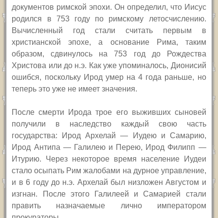
документов римской эпохи. Он определил, что Иисус
родился в 753 году по римскому летосчислению.
Вычисленный год стали считать первым в
христианской эпохе, а основание Рима, таким
образом, сдвинулось на 753 год до Рождества
Христова или до н.э. Как уже упоминалось, Дионисий
ошибся, поскольку Ирод умер на 4 года раньше, но
теперь это уже не имеет значения.
После смерти Ирода трое его выживших сыновей
получили в наследство каждый свою часть
государства: Ирод Архелай — Иудею и Самарию,
Ирод Антипа — Галилею и Перею, Ирод Филипп —
Итурию. Через некоторое время население Иудеи
стало осыпать Рим жалобами на дурное управление,
и в 6 году до н.э. Архелай был низложен Августом и
изгнан. После этого Галилеей и Самарией стали
править назначаемые лично императором
прокураторы.