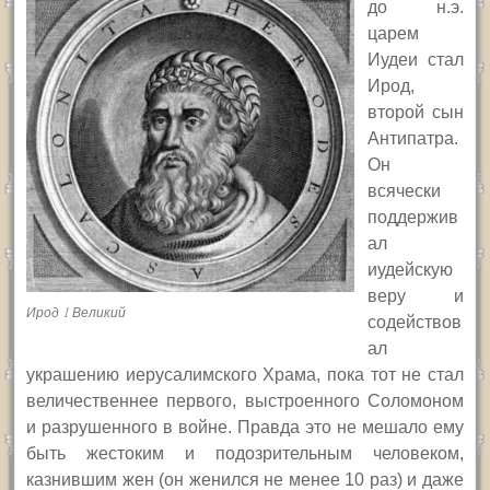
до н.э.
царем
Иудеи стал
Ирод,
второй сын
Антипатра.
Он
всячески
поддержив
ал
иудейскую
веру и
Ирод I Великий
содействов
ал
украшению иерусалимского Храма, пока тот не стал
величественнее первого, выстроенного Соломоном
и разрушенного в войне. Правда это не мешало ему
быть жестоким и подозрительным человеком,
казнившим жен (он женился не менее 10 раз) и даже