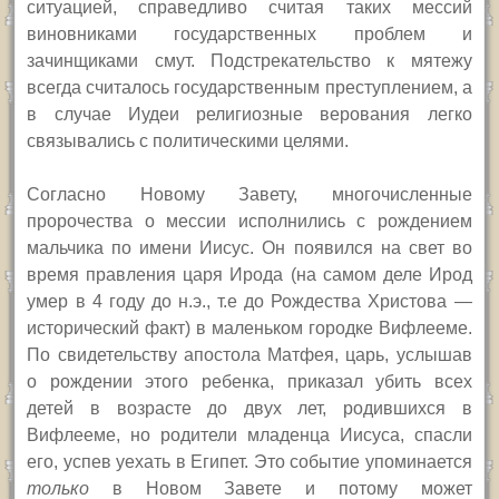
ситуацией, справедливо считая таких мессий
виновниками государственных проблем и
зачинщиками смут. Подстрекательство к мятежу
всегда считалось государственным преступлением, а
в случае Иудеи религиозные верования легко
связывались с политическими целями.
Согласно Новому Завету, многочисленные
пророчества о мессии исполнились с рождением
мальчика по имени Иисус. Он появился на свет во
время правления царя Ирода (на самом деле Ирод
умер в 4 году до н.э., т.е до Рождества Христова —
исторический факт) в маленьком городке Вифлееме.
По свидетельству апостола Матфея, царь, услышав
о рождении этого ребенка, приказал убить всех
детей в возрасте до двух лет, родившихся в
Вифлееме, но родители младенца Иисуса, спасли
его, успев уехать в Египет. Это событие упоминается
только
в Новом Завете и потому может