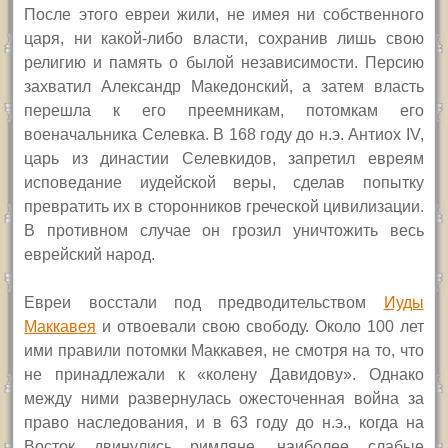
После этого евреи жили, не имея ни собственного
царя, ни какой-либо власти, сохранив лишь свою
религию и память о былой независимости. Персию
захватил Александр Македонский, а затем власть
перешла к его преемникам, потомкам его
военачальника Селевка. В 168 году до н.э. Антиох
IV,
царь из династии Селевкидов, запретил евреям
исповедание иудейской веры, сделав попытку
превратить их в сторонников греческой цивилизации.
В противном случае он грозил уничтожить весь
еврейский народ.
Евреи восстали под предводительством
Иуды
Маккавея
и отвоевали свою свободу. Около 100 лет
ими правили потомки Маккавея, не смотря на то, что
не принадлежали к «колену Давидову». Однако
между ними развернулась ожесточенная война за
право наследования, и в 63 году до н.э., когда на
Восток двинулись римляне, наиболее слабые