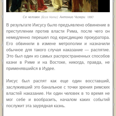
Се человек (Ecce Homo). Антонио Чизери. 1880
В результате Иисусу было предъявлено обвинение в
преступлении против власти Рима, после чего он
немедленно перешел под юрисдикцию прокуратора.
Его обвинили в измене метрополии и назначили
обычное для такого случая наказание — распятие.
Это был один из самых распространенных способов
казни в Риме и на Востоке, никогда, правда, не
применявшийся в Иудее.
Иисус был распят как еще один восставший,
заслуживший это банальное с точки зрения римских
властей наказание. Ни один человек в то время не
мог себе и вообразить, началом каких событий
послужит эта заурядная казнь.