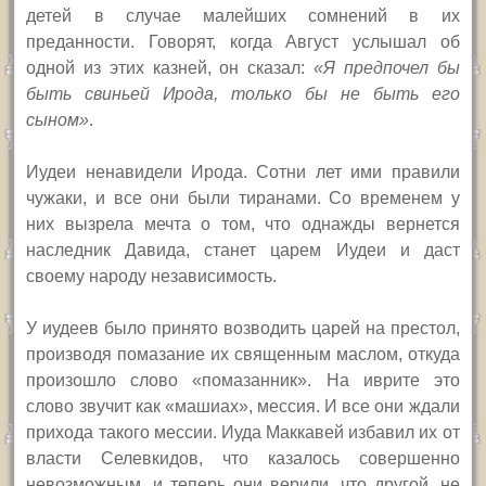
детей в случае малейших сомнений в их
преданности. Говорят, когда Август услышал об
одной из этих казней, он сказал:
«Я предпочел бы
быть свиньей Ирода, только бы не быть его
сыном»
.
Иудеи ненавидели Ирода. Сотни лет ими правили
чужаки, и все они были тиранами. Со временем у
них вызрела мечта о том, что однажды вернется
наследник Давида, станет царем Иудеи и даст
своему народу независимость.
У иудеев было принято возводить царей на престол,
производя помазание их священным маслом, откуда
произошло слово «помазанник». На иврите это
слово звучит как «машиах», мессия.
И все они ждали
прихода такого мессии. Иуда Маккавей избавил их от
власти Селевкидов, что казалось совершенно
невозможным, и теперь они верили, что другой, не