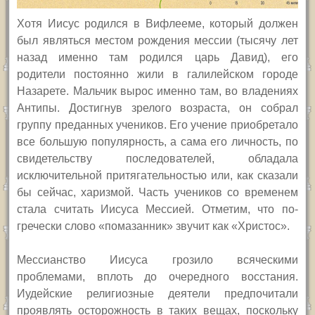
Хотя Иисус родился в Вифлееме, который должен
был являться местом рождения мессии (тысячу лет
назад именно там родился царь Давид), его
родители постоянно жили в галилейском городе
Назарете. Мальчик вырос именно там, во владениях
Антипы. Достигнув зрелого возраста, он собрал
группу преданных учеников. Его учение приобретало
все большую популярность, а сама его личность, по
свидетельству последователей, обладала
исключительной притягательностью или, как сказали
бы сейчас, харизмой. Часть учеников со временем
стала считать Иисуса Мессией. Отметим, что по-
гречески слово «помазанник» звучит как «Христос».
Мессианство Иисуса грозило всяческими
проблемами, вплоть до очередного восстания.
Иудейские религиозные деятели предпочитали
проявлять осторожность в таких вещах, поскольку