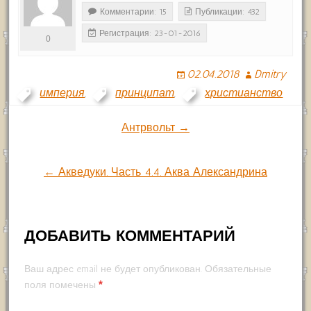
Комментарии: 15
Публикации: 432
Регистрация: 23-01-2016
0
02.04.2018
Dmitry
империя
,
принципат
,
христианство
Навигация
Антрвольт →
по
← Акведуки. Часть 4.4. Аква Александрина
записям
ДОБАВИТЬ КОММЕНТАРИЙ
Ваш адрес email не будет опубликован.
Обязательные
*
поля помечены