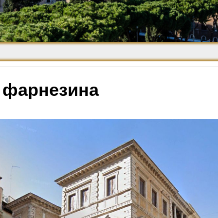
Средневековье
Возрождение и
Барокко
 фарнезина