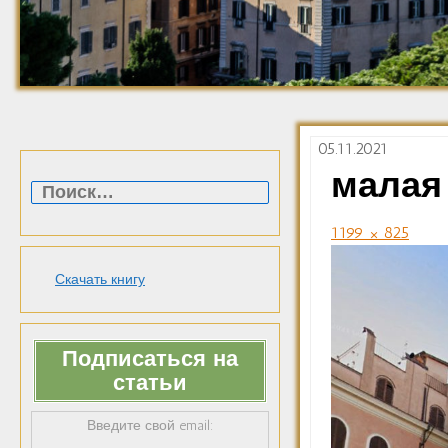
05.11.2021
Найти:
малая
1199 × 825
Скачать книгу
Подписаться на
статьи
Введите свой email: