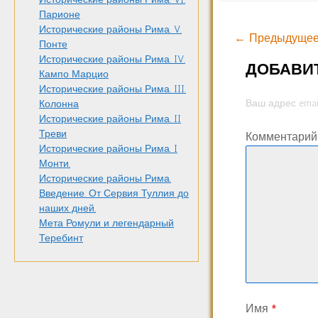
Парионе
Исторические районы Рима. V.
← Предыдущее
Понте
Исторические районы Рима. IV.
ДОБАВИ
Кампо Марцио
Исторические районы Рима. III.
Ваш адрес emai
Колонна
Исторические районы Рима. II
Треви
Комментари
Исторические районы Рима. I
Монти.
Исторические районы Рима.
Введение. От Сервия Туллия до
наших дней.
Мета Ромули и легендарный
Теребинт
Имя
*