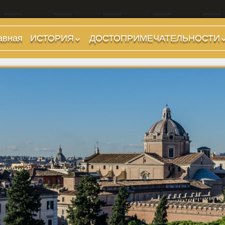
авная
ИСТОРИЯ
ДОСТОПРИМЕЧАТЕЛЬНОСТИ
Предыстория
Холмы и остров.
Районы
Царский период
(753-509 гг до н.э.)
Форумы, Площади,
Дороги
Ранняя Республика
(509-265 гг до н.э.)
Стадионы, Термы
Поздняя Республика
Музеи
(264-27 гг до н.э.)
Дохристианские
Империя. Принципат
храмы
(27 г до н.э. — 284 г
Христианские храмы,
н.э.)
базилики etc.
Империя. Доминат
Дворцы
(284-476 гг)
Арки, колонны и
Темные Века. Готы
обелиски
Темные Века.
Фонтаны
Экзархат