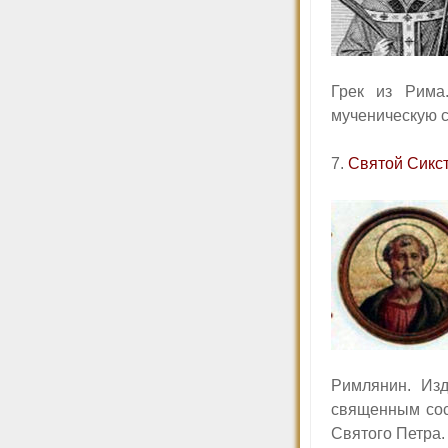
Грек из Рима
мученическую с
7.
Святой Сикс
Римлянин. Изд
священным сос
Святого Петра.