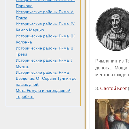
Парионе
Исторические районы Рима. V.
Понте
Исторические районы Рима. IV.
Кампо Марцио
Исторические районы Рима. III.
Колонна
Исторические районы Рима. II
Треви
Исторические районы Рима. I
Римлянин из Т
Монти.
доноса. Мощи 
Исторические районы Рима.
местонахожден
Введение. От Сервия Туллия до
наших дней.
3.
Святой Клет
(
Мета Ромули и легендарный
Теребинт