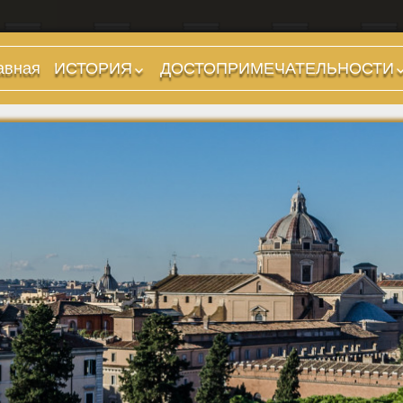
авная
ИСТОРИЯ
ДОСТОПРИМЕЧАТЕЛЬНОСТИ
Предыстория
Холмы и остров.
Районы
Царский период
(753-509 гг до н.э.)
Форумы, Площади,
Дороги
Ранняя Республика
(509-265 гг до н.э.)
Стадионы, Термы
Поздняя Республика
Музеи
(264-27 гг до н.э.)
Дохристианские
Империя. Принципат
храмы
(27 г до н.э. — 284 г
Христианские храмы,
н.э.)
базилики etc.
Империя. Доминат
Дворцы
(284-476 гг)
Арки, колонны и
Темные Века. Готы
обелиски
Темные Века.
Фонтаны
Экзархат