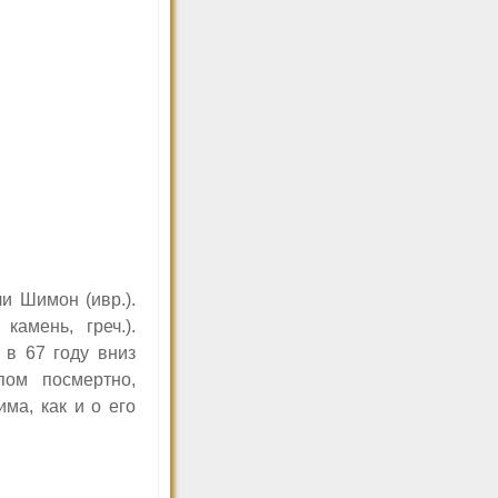
и Шимон (ивр.).
амень, греч.).
 в 67 году вниз
пом посмертно,
ма, как и о его