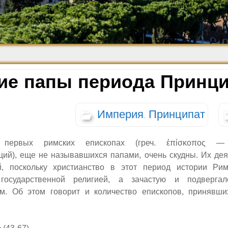
Средневековье
Возрождение и
Барокко
ие папы периода Принци
Империя. Принципат
первых римских епископах (
греч
.
ἐπίσκοπος
щий)
, еще не называвшихся папами, очень скудны. Их дея
й, поскольку христианство в этот период истории Ри
государственной религией, а зачастую и подвергал
м. Об этом говорит и количество епископов, принявши