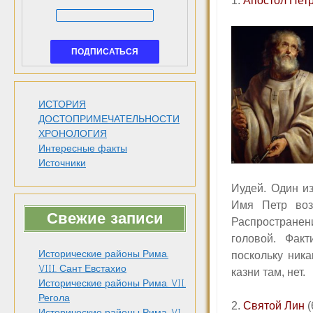
1.
Апостол Пет
ИСТОРИЯ
ДОСТОПРИМЕЧАТЕЛЬНОСТИ
ХРОНОЛОГИЯ
Интересные факты
Источники
Иудей. Один и
Имя Петр воз
Свежие записи
Распространен
головой. Фак
Исторические районы Рима.
поскольку ник
VIII. Сант Евстахио
казни там, нет.
Исторические районы Рима. VII.
Регола
2.
Святой Лин
(
Исторические районы Рима. VI.