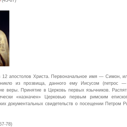
р
(43-67)
з 12 апостолов Христа. Первоначальное имя — Симон, ил
никло из прозвища, данного ему Иисусом (петрос — к
ие веры. Принятие в Церковь первых язычников. Распят
тически «назначен» Церковью первым римским еписко
аких документальных свидетельств о посещении Петром Ри
67-78)