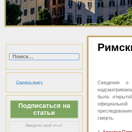
Римск
Найти:
Скачать книгу
Сведения о 
надсматриваю
была открыто
официальной 
Подписаться на
преследования
статьи
смерть.
Введите свой email: