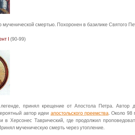
р мученической смертью.
Похоронен в базилике Святого Пе
ент
I
(90-99)
легенде, принял крещение от Апостола Петра.
Автор д
ероятный автор идеи
апостольского преемства
.
Около 98 
и в Херсонес Таврический,
где продолжил проповедоват
Принял мученическую смерть через утопление.