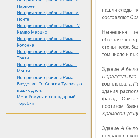
Парионе
нашли следы пе
Исторические районы Рима. V.
составляют
Ca
Понте
Исторические районы Рима. IV.
Нынешняя цер
Кампо Марцио
Исторические районы Рима. III.
обозначенных 
Колонна
стены нефа баз
Исторические районы Рима. II
том числе и вы
Треви
Исторические районы Рима. I
Здание
A
было
Монти.
Параллельную
Исторические районы Рима.
комплекса, а
П
Введение. От Сервия Туллия до
наших дней.
здания распола
Мета Ромули и легендарный
фасад. Счита
Теребинт
портиком бази
Храмовой улиц
Здание
A
было
подвалов, вкл