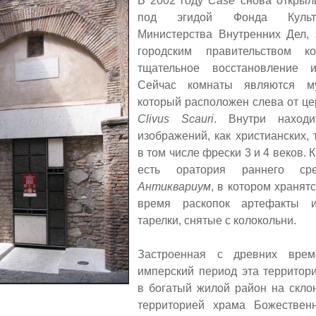
В 2002 году
Case
снова открыли
под эгидой Фонда Культ
Министерства Внутренних Дел, 
городским правительством к
тщательное восстановление 
Сейчас комнаты являются м
который расположен слева от це
Clivus Scauri
.
Внутри находи
изображений, как христианских, 
в том числе фрески 3 и 4 веков. К
есть оратория раннего ср
Антиквариум
, в котором хранят
время раскопок артефакты и
тарелки, снятые с колокольни.
Застроенная с древних врем
имперский период эта территор
в богатый жилой район на скло
территорией храма Божествен