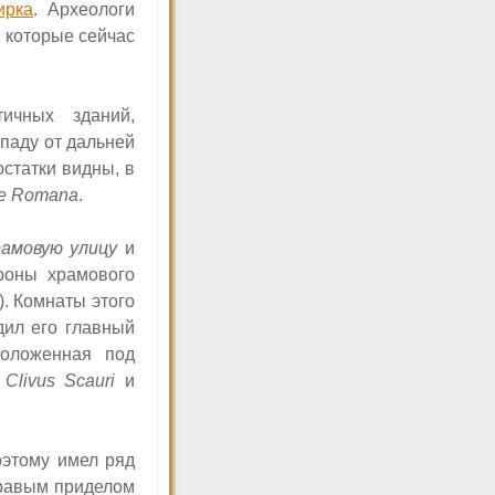
ирка
. Археологи
 которые сейчас
ичных зданий,
паду от дальней
остатки видны, в
e Romana
.
амовую улицу
и
роны храмового
). Комнаты этого
ил его главный
положенная под
у
Clivus Scauri
и
оэтому имел ряд
правым приделом