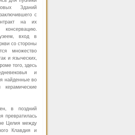
сь для публики
овых Зданий
заключившего с
онтракт на их
и консервацию.
узеем, вход в
ркви со стороны
тся множество
так и языческих,
роме того, здесь
едневековья и
ся найденные во
 керамические
ен, в поздний
ия превратилась
не Целия между
ного Клавдия и