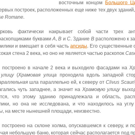
восточным концом
Большого Ц
рвых построек, расположенных еще ниже тех двух зданий,
se Romane
.
ковь фактически накрывает собой части трех ант
раскопщиками буквами
A
,
B
и
C
.
Здание
B
расположено к за
илики и вмещает в себя часть
апсиды
. Его существенные 
сокая стена 2 века, но оно не является частью раскопок
Cas
 построено в начале 2 века и выходило фасадами на
Хр
 улицу
(
Храмовая
улица
проходила вдоль западной сто
араллельная
шла параллельно ей, к северу от
Clivus Scauri
гались чуть западнее, а значит на
Храмовую улицу
выход
ется, что этому зданию принадлежала и область, рас
лики, но она не исследована, и что находилось на угл
ы
, на месте нынешней площади, неизвестно.
 построено на склоне холма, опускавшемся к северу, и п
ючая небольшую баню, которая сейчас располагается под 