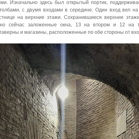
ми. Изначально здесь был открытый портик, поддержив
толбами, с двумя входами в середине. Один вход вел на
стнице на верхние этажи. Сохранившиеся верхние этаж
 но сейчас заложенные окна, 13 на втором и 12 на т
таверны и магазины, расположенные по обе стороны от вхо