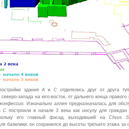
постройки здания
A
и
C
отделялись друг от друга ту
северо-запада на юго-восток, от дальнего конца правого 
конфессио
. Изначально аллея предназначалась для обс
ие
C
построили в начале 3 века как
инсулу
для граждан 
скольку его главный фасад, выходивший на
Clivus S
ля базилики, он сохранился до высоты третьего этажа за