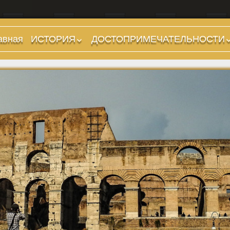
авная
ИСТОРИЯ
ДОСТОПРИМЕЧАТЕЛЬНОСТИ
Предыстория
Холмы и остров.
Районы
Царский период
(753-509 гг до н.э.)
Форумы, Площади,
Дороги
Ранняя Республика
(509-265 гг до н.э.)
Стадионы, Термы
Поздняя Республика
Музеи
(264-27 гг до н.э.)
Дохристианские
Империя. Принципат
храмы
(27 г до н.э. — 284 г
Христианские храмы,
н.э.)
базилики etc.
Империя. Доминат
Дворцы
(284-476 гг)
Арки, колонны и
Темные Века. Готы
обелиски
Темные Века.
Фонтаны
Экзархат