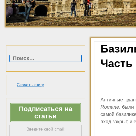
Базил
Найти:
Часть
Скачать книгу
Античные здан
Romane
,
были 
Подписаться на
самой базилике
статьи
вход закрыт, и 
Введите свой email: