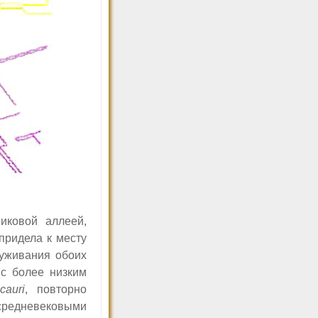
пиковой аллеей,
придела к месту
луживания обоих
с более низким
cauri
,
повторно
 средневековыми