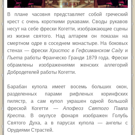
В плане часовня представляет собой греческий
крест с очень короткими рукавами. Своды рукавов
несут на себе фрески Когетти, изображающие сцены
из жизни святого. Над алтарем он показан на
смертном одре в соседнем монастыре. На боковых
стенах — фрески
Христос в Гефсиманском Саду
и
Пьета
работы Франческо Гранди 1879 года. Фрески
обрамлены изображениями женских аллегорий
Добродетелей работы Когетти.
Барабан купола имеет восемь больших окон,
разделенных парами рифленых коринфских
пилястр, а сам купол украшен одной большой
фреской Когетти —
Апофеоз Святого Павла
Креста
.
В окулусе фонаря изображен Голубь
Святого Духа, а в парусах купола — ангелы с
Орудиями Страстей.