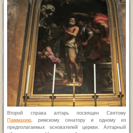
Второй справа алтарь посвящен Святому
Паммахию
, римскому сенатору и одному из
предполагаемых основателей церкви. Алтарный