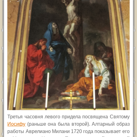
Т
ретья часовня левого придела посвящена Святому
Иосифу
(раньше она была второй). Алтарный образ
работы А
в
релиано Милани 1720 года показывает его