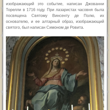
изображающий это событие, написан Джованни
Торелли в 1716 году. При лазаристах часовня была
посвящена Святому Винсенту де Полю, их
основателю, и ее алтарный образ, изображающий
святого, был написан Симоном де Ровита.