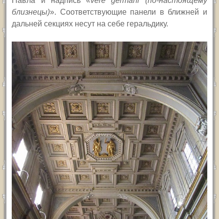
Павла и надпись «
vere germani (по-настоящему
близнецы)
». Соответствующие панели в ближней и
дальней секциях несут на себе геральдику.