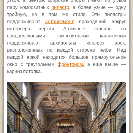
узкой, в центре. Широкие опоры имеют по углам
пару композитных
пилястр
, а более узкие — одну
тройную, но в том же стиле. Эти пилястры
поддерживают
антаблемент
, проходящий вокруг
интерьера церкви. Античные колонны со
средневековыми композитными капителями
поддерживают архивольты четырех арок,
расположенных по каждой стороне нефа. Над
каждой аркой находится большое прямоугольное
окно с треугольным
фронтоном
, а еще выше —
карниз потолка.