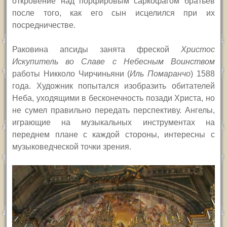
откровение над порфировым саркофагом братьев
после того, как его сын исцелился при их
посредничестве.
Раковина апсиды занята фреской
Христос
Искупитель во Славе с Небесным Воинством
работы Никколо Чирчиньяни (
Иль Помаранчо
) 1588
года. Художник попытался изобразить обитателей
Неба, уходящими в бесконечность позади Христа, но
не сумел правильно передать перспективу. Ангелы,
играющие на музыкальных инструментах на
переднем плане с каждой стороны, интересны с
музыковедческой точки зрения.