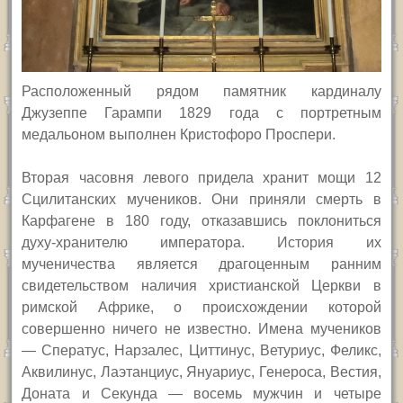
Расположенный рядом памятник кардиналу
Джузеппе Гарампи 1829 года с портретным
медальоном выполнен Кристофоро Проспери.
Вторая часовня левого придела хранит мощи 12
Сцилитанских мучеников. Они приняли смерть в
Карфагене в 180 году, отказавшись поклониться
духу-хранителю императора. История их
мученичества является драгоценным ранним
свидетельством наличия христианской Церкви в
римской Африке, о происхождении которой
совершенно ничего не известно. Имена мучеников
— Сператус, Нарзалес, Циттинус, Ветуриус, Феликс,
Аквилинус, Лаэтанциус, Януариус, Генероса, Вестия,
Доната и Секунда — восемь мужчин и четыре