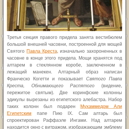
Третья секция правого придела занята вестибюлем
большой внешней часовни, построенной для мощей
Святого
Павла Креста
, изначально захороненных в
часовне в конце этого придела. Мощи хранятся под
алтарем в стеклянном коробе, заключенном в
лежащий манекен. Алтарный образ написан
Франческо Когетти и показывает
Святого Павла
Креста, Обнимающего Распятого
(видение,
пережитое святым). Две коринфские колонны
эдикулы вырезаны из египетского алебастра. Набор
таких колонн был подарен
Мухаммедом Али
Египетским
папе Пию
IX.
Сам алтарь был
спроектирован Раффаэле Ингами. Над алтарем
находится окно с витражом, изображающим эмблему