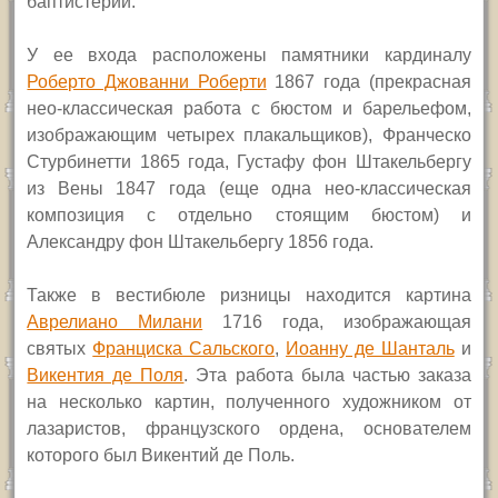
баптистерий.
У ее входа расположены памятники кардиналу
Роберто Джованни Роберти
1867 года (прекрасная
нео-классическая работа с бюстом и барельефом,
изображающим четырех плакальщиков), Франческо
Стурбинетти 1865 года, Густафу фон Штакельбергу
из Вены 1847 года (еще одна нео-классическая
композиция с отдельно стоящим бюстом) и
Александру фон Штакельбергу 1856 года.
Также в вестибюле ризницы находится картина
Аврелиано Милани
1716 года, изображающая
святых
Франциска Сальского
,
Иоанну де Шанталь
и
Викентия де Поля
. Эта работа была частью заказа
на несколько картин, полученного художником от
лазаристов, французского ордена, основателем
которого был Викентий де Поль.