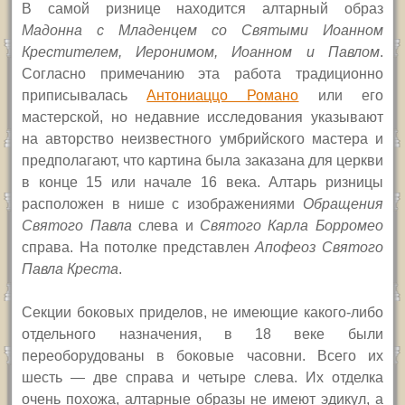
В самой ризнице находится алтарный образ
Мадонна с Младенцем со Святыми Иоанном
Крестителем, Иеронимом, Иоанном и Павлом
.
Согласно примечанию эта работа традиционно
приписывалась
Антониаццо Романо
или его
мастерской, но недавние исследования указывают
на авторство неизвестного умбрийского мастера и
предполагают, что картина была заказана для церкви
в конце 15 или начале 16 века. Алтарь ризницы
расположен в нише с изображениями
Обращения
Святого Павла
слева и
Святого Карла Борромео
справа. На потолке представлен
Апофеоз Святого
Павла Креста
.
Секции боковых приделов, не имеющие какого-либо
отдельного назначения, в 18 веке были
переоборудованы в боковые часовни. Всего их
шесть — две справа и четыре слева. Их отделка
очень похожа, алтарные образы не имеют эдикул, а