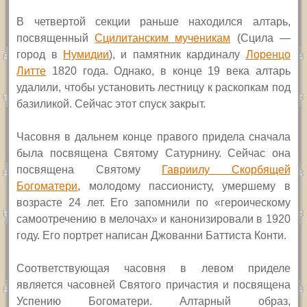
В
четвертой секции раньше находился алтарь,
посвященный
Сцилитанским мученикам
(Сцила —
город в
Нумидии
), и памятник кардиналу
Лоренцо
Литте
1820 года. Однако, в конце 19 века алтарь
удалили, чтобы установить лестницу к раскопкам под
базиликой. Сейчас этот спуск закрыт.
Часовня в дальнем конце правого придела сначала
была посвящена Святому Сатурнину. Сейчас она
посвящена Святому
Гавриилу Скорбящей
Богоматери
,
молодому пассионисту, умершему в
возрасте 24 лет. Его запомнили по «героическому
самоотречению в мелочах» и канонизировали в 1920
году. Его портрет написан Джованни Баттиста Конти.
Соответствующая часовня в левом приделе
является часовней Святого причастия и посвящена
Успению Богоматери. Алтарный образ,