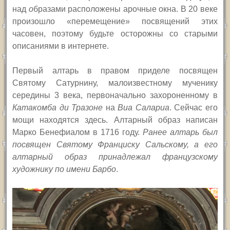
над
о
бразами расположены арочные окна. В 20 веке
произошло «перемещение» посвящений этих
часовен, поэтому будьте осторожны со старыми
описаниями в интернете.
Первый алтарь в правом приделе посвящен
Святому Сатурнину, малоизвестному мученику
середины 3 века, первоначально захороненному в
Катакомба ди Тразоне
на
Виа Салариа
. Сейчас его
мощи находятся здесь. Алтарный образ написан
Марко Бенефиалом в 1716 году.
Ранее алтарь был
посвящен Святому Франциску Сальскому, а его
алтарный образ принадлежал французскому
художнику по имени Барбо
.