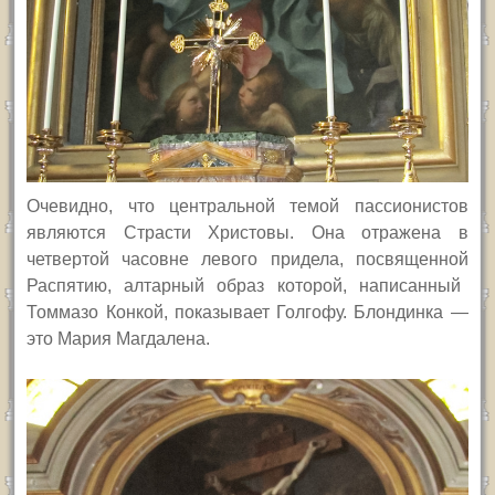
Очевидно, что центральной темой пассионистов
явля
ю
тс
я Страсти Христовы.
Она отражена в
ч
етверт
ой
часовн
е
левого придела, посвящен
ной
Распятию, алтарный образ
которой
, написанный
Томмазо Конкой, показывает Голгофу. Блондинка —
это Мария Магдалена.