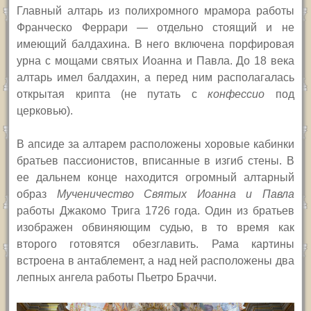
Главный алтарь из полихромного мрамора работы
Франческо Феррари — отдельно стоящий и не
имеющий балдахина. В него включена порфировая
урна с мощами святых Иоанна и Павла. До 18 века
алтарь имел балдахин, а перед ним располагалась
открытая крипта (не путать с
конфессио
под
церковью).
В апсиде за алтарем расположены хоровые кабинки
братьев пассионистов, вписанные в изгиб стены. В
ее дальнем конце находится огромный алтарный
образ
Мученичество Святых Иоанна и Павла
работы Джакомо Трига 1726 года. Один из братьев
изображен обвиняющим судью, в то время как
второго готовятся обезглавить. Рама картины
встроена в антаблемент, а над ней расположены два
лепных ангела работы Пьетро Браччи.