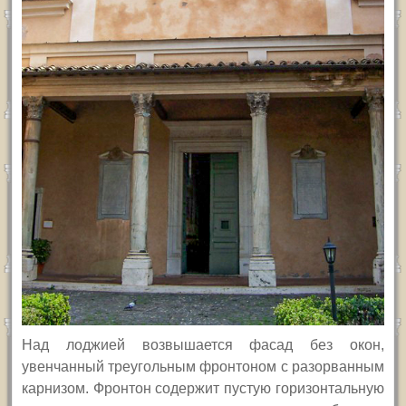
Над лоджией возвышается фасад без окон,
увенчанный треугольным фронтоном с разорванным
карнизом. Фронтон содержит пустую горизонтальную