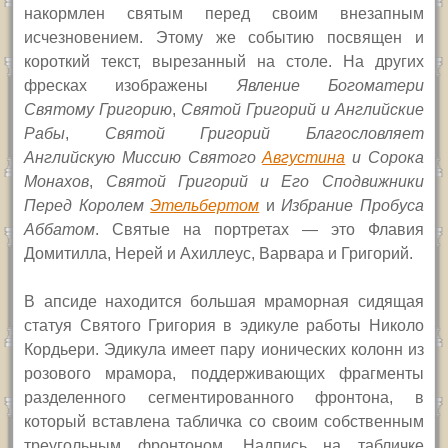
накормлен святым перед своим внезапным
исчезновением. Этому же событию посвящен и
короткий текст, вырезанный на столе. На других
фресках изображены
Явление Богоматери
Святому Григорию
,
Святой Григорий и Английские
Рабы
,
Святой Григорий Благословляет
Английскую Миссию Святого
Августина
и Сорока
Монахов
,
Святой Григорий и Его Сподвижники
Перед Королем
Этельбертом
и
Избрание Пробуса
Аббатом
. Святые на портретах — это Флавия
Домитилла, Нерей и Ахиллеус, Варвара и Григорий.
В апсиде находится большая мраморная сидящая
статуя Святого Григория в эдикуле работы Николо
Кордьери. Эдикула имеет пару ионических колонн из
розового мрамора, поддерживающих фрагменты
разделенного сегментированного фронтона, в
который вставлена табличка со своим собственным
треугольным фронтоном. Надпись на табличке