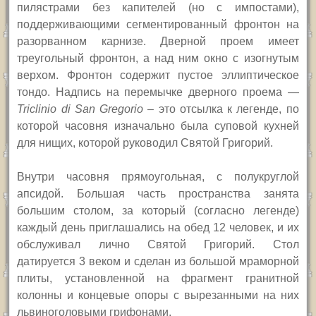
пилястрами без капителей (но с импостами),
поддерживающими сегментированный фронтон на
разорванном карнизе. Дверной проем имеет
треугольный фронтон, а над ним окно с изогнутым
верхом. Фронтон содержит пустое эллиптическое
тондо. Надпись на перемычке дверного проема —
Triclinio di San Gregorio
–
это отсылка к легенде, по
которой часовня изначально была суповой кухней
для нищих, которой руководил Святой Григорий.
Внутри часовня прямоугольная, с полукруглой
апсидой. Б
о
льшая часть пространства занята
большим столом, за который (согласно легенде)
каждый день приглашались на обед 12 человек, и их
обслуживал лично Святой Григорий. Стол
датируется 3 веком и сделан из большой мраморной
плиты, установленной на фрагмент гранитной
колонны и концевые опоры с вырезанными на них
львиноголовыми грифонами.