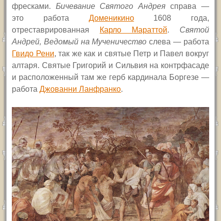
фресками.
Бичевание Святого Андрея
справа —
это работа
Доменикино
1608 года,
отреставрированная
Карло Мараттой
.
Святой
Андрей, Ведомый на Мученичество
слева — работа
Гвидо Рени
, так же как и святые Петр и Павел вокруг
алтаря. Святые Григорий и Сильвия на контрфасаде
и расположенный там же герб кардинала Боргезе —
работа
Джованни Ланфранко
.