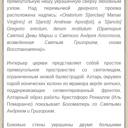
прямоугольную нишу, украшенную сверху любовным
узлом. Над перемычкой дверного проема
расположена надпись: «
Oratorium S[anctae] Mariae
Virg[inis] et S[ancti] Andreae Apost[oli], a S[ancto]
Gregorio erectum, iterum restitutum (Оратория
Святой Девы Марии и Святого Андрея Апостола,
возведенная Святым Григорием, снова
Восстановлена)».
Интерьер церкви представляет собой простое
прямоугольное пространство со святилищем,
ограниченным низкой балюстрадой. Алтарь окружен
парой ионических колонн из мрамора
верде антико
,
поддерживающих сегментированный фронтон.
Алтарный образ работы Кристофоро Ронкалли (Иль
Помаранчо) показывает
Богоматерь со Святыми
Андреем и Григорием
.
Боковые стены украшены двумя большими