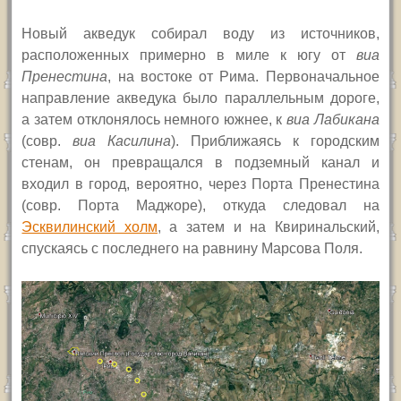
Новый акведук собирал воду из источников,
расположенных примерно в миле к югу от
виа
Пренестина
, на востоке от Рима. Первоначальное
направление акведука было параллельным дороге,
а затем отклонялось немного южнее, к
виа Лабикана
(совр.
виа Касилина
). Приближаясь к городским
стенам, он превращался в подземный канал и
входил в город, вероятно, через Порта Пренестина
(совр. Порта Маджоре), откуда следовал на
Эсквилинский холм
, а затем и на Квиринальский,
спускаясь с последнего на равнину Марсова Поля.