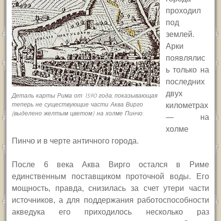
проходил
под
землей.
Арки
появлялис
ь только на
последних
двух
Деталь карты Рима от 1590 года, показывающая
теперь не существующие части Аква Вирго
километрах
(выделено желтым цветом) на холме Пинчо;
— на
холме
Пинчо и в черте античного города.
После 6 века Аква Вирго остался в Риме
единственным поставщиком проточной воды. Его
мощность, правда, снизилась за счет утери части
источников, а для поддержания работоспособности
акведука его приходилось несколько раз