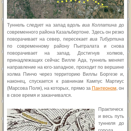
Туннель следует на запад вдоль
виа Коллатина
до
современного района Казальбертоне. Здесь он резко
поворачивает на север, пересекает
виа Тибуртина
по современному району Пьетралата и снова
поворачивает на запад. Достигнув холмов,
принадлежащих сейчас Вилле Ада, туннель меняет
направление на юго-западное, проходит по вершине
холма Пинчо через территорию Виллы Боргезе и,
наконец, спускается к равнинам Кампус Мартиус
(Марсова Поля), на которых, прямо за
Пантеоном
, он
в свое время и заканчивался.
Практическ
и весь путь
туннеля до
города