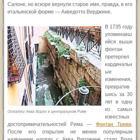
Салоне, но вскоре вернули старое имя, правда, в его
итальянской форме — Акведотто Верджине.
В 1735 году
упоминавш
ийся выше
фонтан
претерпел
кардинальн
ые
изменения,
превратив
шись за 30
лет в одну
из самых
Остатки Аква Вирго в центральном Риме
известных
достопримечательностей Рима —
Фонтан Треви
.
После его открытия не менее популярным
названием наряду с Аква Верджине стало Вода