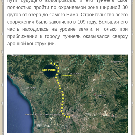
пути будущего водопровода, и его туннель смог
полностью пройти по охраняемой зоне шириной 30
футов от озера до самого Рима. Строительство всего
сооружения было закончено в 109 году. Б
о
льшая его
часть находилась на уровне земли, и только при
приближении к городу туннель оказывался сверху
арочной конструкции.