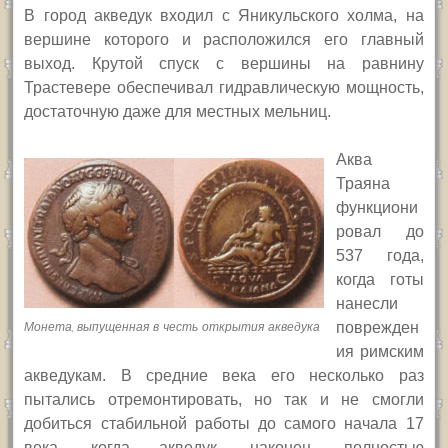
В город акведук входил с Яникульского холма, на
вершине которого и расположился его главный
выход. Крутой спуск с вершины на равнину
Трастевере обеспечивал гидравлическую мощность,
достаточную даже для местных мельниц.
Аква
Траяна
функциони
ровал до
537 года,
когда готы
нанесли
поврежден
Монета, выпущенная в честь открытия акведука
ия римским
акведукам. В средние века его несколько раз
пытались отремонтировать, но так и не смогли
добиться стабильной работы до самого начала 17
века, когда акведук, наконец, полностью