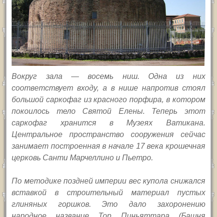
Вокруг зала — восемь ниш. Одна из них
соответствует входу, а в нише напротив стоял
большой саркофаг из красного порфира, в котором
покоилось тело Святой Елены. Теперь этот
саркофаг хранится в Музеях Ватикана.
Центральное пространство сооружения сейчас
занимает построенная в начале 17 века крошечная
церковь Санти Марчеллино и Пьетро.
По методике поздней империи вес купола снижался
вставкой в строительный материал пустых
глиняных горшков. Это дало захоронению
народное название Тор Пиньяттара (Башня