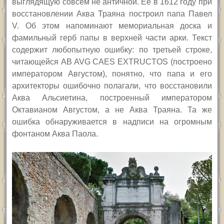
выглядящую совсем не античной. Ее в 1612 году при
восстановлении Аква Траяна построил папа Павел
V.
Об этом
напоминают
мемориальная доска и
фамильный герб папы в верхней части арки.
Текст
содержит любопытную ошибку: по третьей строке,
читающейся
AB AVG CAES EXTRUCTOS
(построено
императором Августом), понятно, что папа и его
архитекторы ошибочно полагали, что восстановили
Аква Альсиетина, построенный императором
Октавианом Августом, а не Аква Траяна. Та же
ошибка обнаруживается в надписи на огромным
фонтаном Аква Паола.