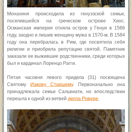
Монахиня происходила из генуэзской семьи,
поселившейся на греческом острове Хиос.
Османская империя отняла остров у Генуи в 1566
году, заодно и лишив женщину мужа в 1570-м. В 1584
году она перебралась в Рим, где посвятила себя
религии и приобрела репутацию святой. Памятник
заказали ее выжившие родственники, среди которых
был и кардинал Лоренцо Рагги.
Пятая часовня левого придела (31) посвящена
Святому
Иакову Старшему
. Первоначально она
принадлежала семье Сальвиати, но впоследствии
перешла к одной из ветвей
делла Ровере
.