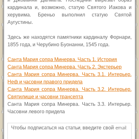
кардинала и, возможно, статую Святого Иакова и
херувима. Бреньо выполнил статую Святой
Аугустины.
Здесь же находятся памятники кардиналу Форнари,
1855 года, и Черубино Буонанни, 1545 года.
Санта Мария сопра Минерва. Часть 1. История
Санта Мария сопра Минерва. Часть 2. Экстерьер
Санта Мария сопра Минерва. Часть 3.1. Интерьер.
Неф и часовни правого придела
Санта Мария сопра Минерва. Часть 3.2. Интерьер.
Святилище и часовни трансепта
Санта Мария сопра Минерва. Часть 3.3. Интерьер.
Часовни левого придела
Чтобы подписаться на статьи, введите свой email: