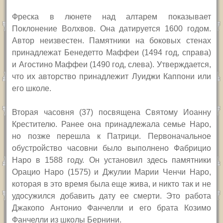
Фреска в люнете над алтарем показывает
Поклонение Волхвов. Она датируется 1600 годом.
Автор неизвестен. Памятники на боковых стенах
принадлежат Бенедетто Маффеи (1494 год, справа)
и Агостино Маффеи (1490 год, слева). Утверждается,
что их авторство принадлежит Луиджи Каппони или
его школе.
Вторая часовня (37) посвящена Святому Иоанну
Крестителю. Ранее она принадлежала семье Наро,
но позже перешла к Патрици. Первоначальное
обустройство часовни было выполнено Фабрицио
Наро в 1588 году. Он установил здесь памятники
Орацио Наро (1575) и Джулии Марии Ченчи Наро,
которая в это время была еще жива, и никто так и не
удосужился добавить дату ее смерти. Это работа
Джакопо Антонио Фанчелли и его брата Козимо
Фанчелли из школы Бернини.