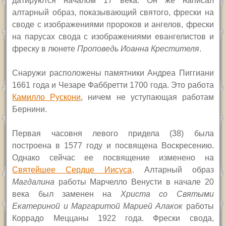
датируются началом 17 века. Он же написал
алтарный образ, показывающий святого, фрески на
своде с изображениями пророков и ангелов, фрески
на парусах свода с изображениями евангелистов и
фреску в люнете
Проповедь Иоанна Крестителя
.
Снаружи расположены памятники Андреа Пиггиани
1661 года и Чезаре Фаббретти 1700 года. Это работа
Камилло Рускони
, ничем не уступающая работам
Бернини.
Первая часовня левого придела (38) была
построена в 1577 году и посвящена Воскресению.
Однако сейчас ее посвящение изменено на
Святейшее Сердце Иисуса
. Алтарный образ
Магдалина
работы Марчелло Венусти в начале 20
века был заменен на
Христа со Святыми
Екатериной и Маргаритой Марией Алакок
работы
Коррадо Меццаны 1922 года. Фрески свода,