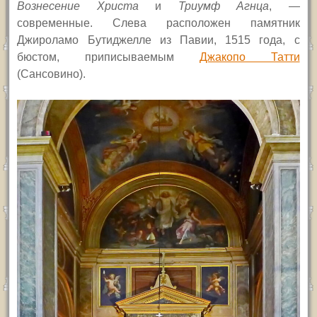
Вознесение Христа
и
Триумф Агнца
, —
современные. Слева расположен памятник
Джироламо Бутиджелле из Павии, 1515 года, с
бюстом, приписываемым
Джакопо Татти
(Сансовино).