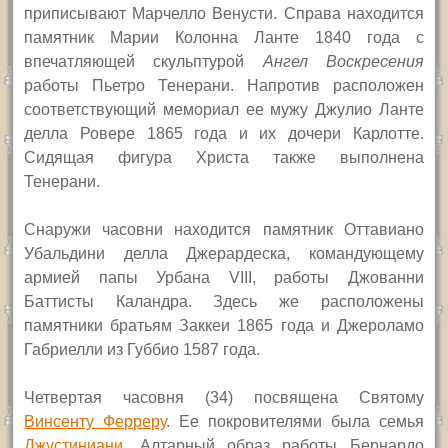
приписывают Марчелло Венусти. Справа находится
памятник Марии Колонна Ланте 1840 года с
впечатляющей скульптурой
Ангел Воскресения
работы Пьетро Тенерани. Напротив расположен
соответствующий мемориал ее мужу Джулио Ланте
делла Ровере 1865 года и их дочери Карлотте.
Сидящая фигура Христа также выполнена
Тенерани.
Снаружи часовни находится памятник Оттавиано
Убальдини делла Джерардеска, командующему
армией папы Урбана
VIII,
работы Джованни
Баттисты Каландра. Здесь же расположены
памятники братьям Заккеи 1865 года и Джероламо
Габриелли из Губбио 1587 года.
Четвертая часовня (34) посвящена Святому
Винсенту Ферреру
. Ее покровителями была семья
Джустиниани
. Алтарный образ работы Бернардо