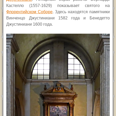
Кастелло (1557-1629) показывает святого на
Флорентийском Соборе
. Здесь находятся памятники
Винченцо Джустиниани 1582 года и Бенедетто
Джустиниани 1600 года.