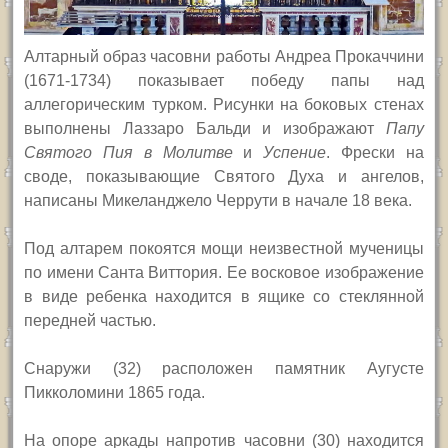
Алтарный образ часовни работы Андреа Прокаччини
(1671-1734) показывает победу папы над
аллегорическим турком. Рисунки на боковых стенах
выполнены Лаззаро Бальди и изображают
Папу
Святого Пия в Молитве
и
Успение
. Фрески на
своде, показывающие Святого Духа и ангелов,
написаны Микеланджело Черрути в начале 18 века.
Под алтарем покоятся мощи неизвестной мученицы
по имени Санта Виттория. Ее восковое изображение
в виде ребенка находится в ящике со стеклянной
передней частью.
Снаружи (32) расположен памятник Аугусте
Пикколомини 1865 года.
На опоре аркады напротив часовни (30) находится