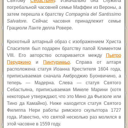
Святому
Себастьяну
. Изначально она служила
погребальной часовней семье Маффеи из Вероны, а
затем перешла к братству
Compagnia del Santissimo
Salvatore
.
Сейчас часовня принадлежит семье
Грациоли Ланте делла Ровере.
Крохотный алтарный образ с изображением Христа
Спасителя был подарен братству папой Климентом
VIII.
Его авторство оспаривается между
Пьетро
Перуджино
и
Пинтуриккьо
. Справа от алтаря
расположена статуя Иоанна Крестителя 1604 года,
приписываемая сначала Амброджио Буонвичино, а
теперь — Мадерна. Слева — статуя Святого
Себастьяна, приписываемая Микеле Марини (хотя
некоторые утверждают, что это Мино да Фьезоле или
Тино да Камайно). Ниже находится статуя Святого
Филиппа Нери работы римского скульптора 1727
года. Известно, что святой несколько раз молился в
этой часовне в 1559 году.