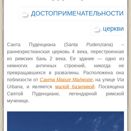
ДОСТОПРИМЕЧАТЕЛЬНОСТИ
церкви
Санта Пуденциана (
Santa Pudenziana
) –
раннехристианская церковь 4 века, перестроенная
из римских бань 2 века. Ее здание — одно из
немногих античных строений, никогда не
превращавшихся в развалины. Расположена она
поблизости от
Санта Мария Маджоре
,
на улице
Via
Urbana
,
и является
малой базиликой
. Посвящена
Святой Пуденциане, легендарной римской
мученице.