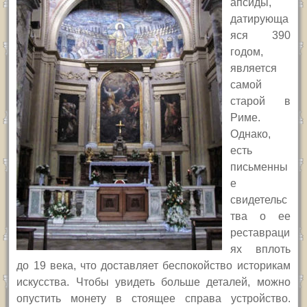
апсиды,
датирующа
яся 390
годом,
является
самой
старой в
Риме.
Однако,
есть
письменны
е
свидетельс
тва о ее
реставраци
ях вплоть
до 19 века, что доставляет беспокойство историкам
искусства. Чтобы увидеть больше деталей, можно
опустить монету в стоящее справа устройство.