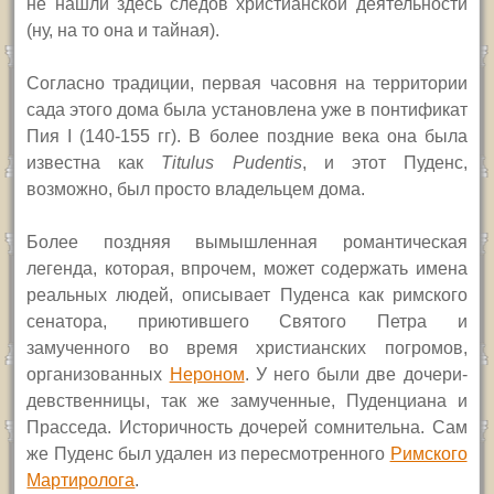
не нашли здесь следов христианской деятельности
(ну, на то она и тайная).
Согласно традиции, первая часовня на территории
сада этого дома была установлена уже в понтификат
Пия
I
(140-155 гг). В более поздние века она была
известна как
T
itulus Pudentis
,
и этот Пуденс,
возможно, был просто владельцем дома.
Более поздняя вымышленная романтическая
легенда, которая, впрочем, может содержать имена
реальных людей, описывает Пуденса как римского
сенатора, приютившего Святого Петра и
замученного во время христианских погромов,
организованных
Нероном
. У него были две дочери-
девственницы, так же замученные, Пуденциана и
Прасседа. Историчность дочерей сомнительна. Сам
же Пуденс был удален из пересмотренного
Римского
Мартиролога
.