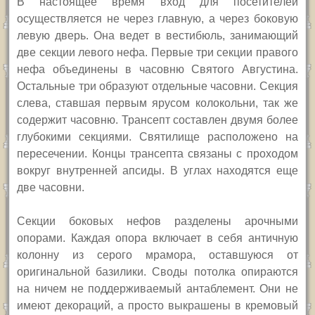
В настоящее время вход для посетителей
осуществляется не через главную, а через боковую
левую дверь. Она ведет в вестибюль, занимающий
две секции левого нефа. Первые три секции правого
нефа объединены в часовню Святого Августина.
Остальные три образуют отдельные часовни. Секция
слева, ставшая первым ярусом колокольни, так же
содержит часовню. Трансепт составлен двумя более
глубокими секциями. Святилище расположено на
пересечении. Концы трансепта связаны с проходом
вокруг внутренней апсиды. В углах находятся еще
две часовни.
Секции боковых нефов разделены арочными
опорами. Каждая опора включает в себя античную
колонну из серого мрамора, оставшуюся от
оригинальной базилики. Своды потолка опираются
на ничем не поддерживаемый антаблемент. Они не
имеют декораций, а просто выкрашены в кремовый