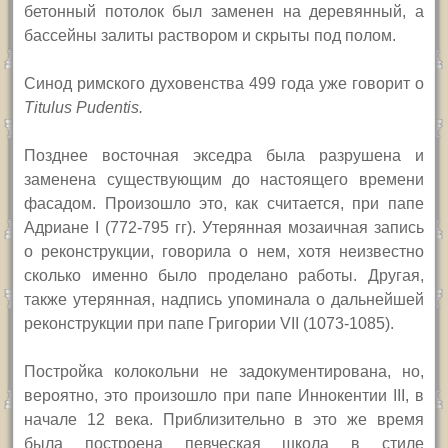
бетонный потолок был заменен на деревянный, а
бассейны залиты раствором и скрыты под полом.
Синод римского духовенства 499 года уже говорит о
T
itulus Pudentis.
Позднее восточная экседра была разрушена и
заменена существующим до настоящего времени
фасадом. Произошло это, как считается, при папе
Адриане
I
(772-795 гг). Утерянная мозаичная запись
о реконструкции, говорила о нем, хотя неизвестно
сколько именно было проделано работы. Другая,
также утерянная, надпись упоминала о дальнейшей
реконструкции при папе Григории
VII
(1073-1085).
Постройка колокольни не задокументирована, но,
вероятно, это произошло при папе Иннокентии
III,
в
начале 12 века.
Приблизительно в это же время
была построена певческая школа в стиле