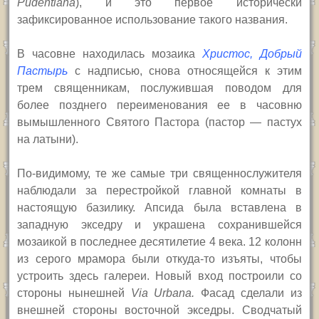
Pudentiana
), и это первое историческ
и
зафиксированное
использование такого названия.
В часовне находилась мозаика
Христос, Добрый
Пастырь
с надписью, снова относящейся к этим
трем священникам, послужившая поводом для
более позднего переименования ее в часовню
вымышленного Святого Пастора (пастор — пастух
на латыни).
По-видимому, те же самые три священнослужителя
наблюдали за перестройкой главной комнаты в
настоящую базилику. Апсида была вставлена в
западную экседру и украшена сохранившейся
мозаикой в последнее десятилетие 4 века. 12 колонн
из серого мрамора были откуда-то изъяты, чтобы
устроить здесь галереи. Новый вход построили со
стороны нынешней
Via Urbana.
Фасад сделали из
внешней стороны восточной экседры. Сводчатый