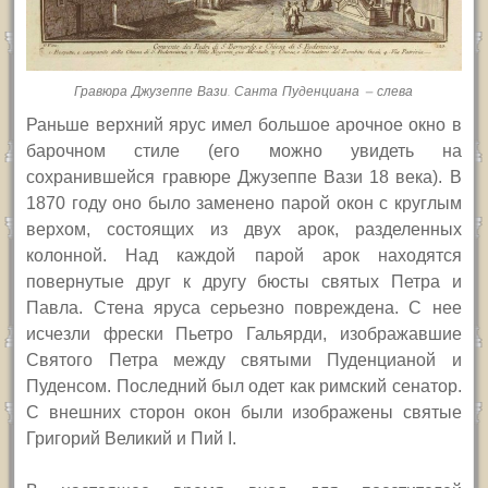
Гравюра Джузеппе Вази. Санта Пуденциана — слева
Раньше верхний ярус имел большое арочное окно в
барочном стиле (его можно увидеть на
сохранившейся гравюре Джузеппе Вази 18 века). В
1870 году оно было заменено парой окон с круглым
верхом, состоящих из двух арок, разделенных
колонной. Над каждой парой арок находятся
повернутые друг к другу бюсты святых Петра и
Павла. Стена яруса серьезно повреждена. С нее
исчезли фрески Пьетро Гальярди, изображавшие
Святого Петра между святыми Пуденцианой и
Пуденсом. Последний был одет как римский сенатор.
С внешних сторон окон были изображены святые
Григорий Великий и Пий
I.