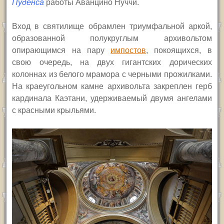
Пуденса
работы Аванцино Нуччи.
Вход в святилище обрамлен триумфальной аркой,
образованной полукруглым архивольтом
опирающимся на пару
импостов
, покоящихся, в
свою очередь, на двух гигантских дорических
колоннах из белого мрамора с черными прожилками.
На краеугольном камне архивольта закреплен герб
кардинала Каэтани, удерживаемый двумя ангелами
с красными крыльями.