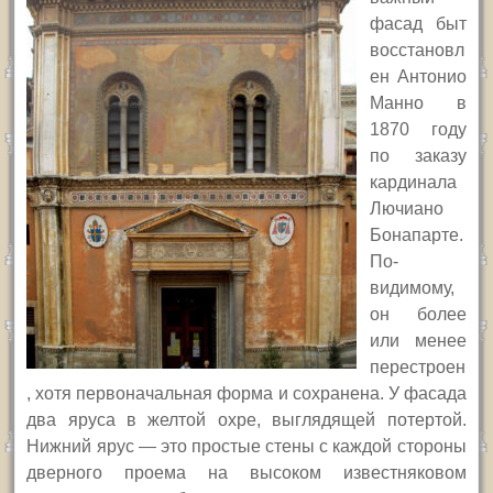
фасад быт
восстановл
ен Антонио
Манно в
1870 году
по заказу
кардинала
Лючиано
Бонапарте.
По-
видимому,
он более
или менее
перестроен
, хотя первоначальная форма и сохранена. У фасада
два яруса в желтой охре, выглядящей потертой.
Нижний ярус — это простые стены с каждой стороны
дверного проема на высоком известняковом