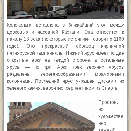
Колокольня вставлена в ближайший угол между
церковью и часовней Каэтани. Она относится к
началу 13 века (некоторые источники говорят о 1160
годе). Это прекрасный образец кирпичной
пятиярусной кампаниллы. Нижний ярус имеет по две
открытые арки на каждой стороне, а остальные
ярусы — по три. Арки трех верхних ярусов
разделены веретенообразными мраморными
колоннами. Последний ярус украшен дисками из
зеленого камня, вероятно, серпентином из Спарты.
Простой,
но
художестве
нно
важный