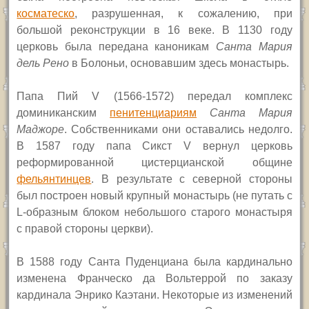
косматеско
, разрушенная, к сожалению, при
большой реконструкции в 16 веке. В 1130 году
церковь была передана каноникам
Санта Мария
дель Рено
в Болоньи, основавшим здесь монастырь.
П
апа Пий
V
(1566-1572) передал комплекс
доминиканским
пенитенциариям
Санта Мария
Маджоре
. Собственниками они оставались недолго.
В 1587 году папа Сикст
V
вернул церковь
реформированной цистерцианской общине
фельянтинцев
. В результате с северной стороны
был построен новый крупный монастырь (не путать с
L-
образным блоком небольшого старого монастыря
с правой стороны церкви).
В
1588 году Санта Пуденциана была кардинально
изменена Франческо да Вольтеррой по заказу
кардинала Энрико Каэтани. Некоторые из изменений