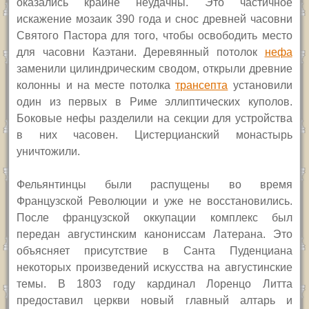
оказались крайне неудачны.
Это частичное
искажение мозаик 390 года и снос древней часовни
Святого Пастора для того, чтобы освободить место
для часовни Каэтани.
Деревянный потолок
нефа
заменили цилиндрическим сводом, открыли древние
колонны и на месте потолка
трансепта
установили
один из первых в Риме эллиптических куполов.
Боковые нефы разделили на секции для устройства
в них часовен. Цистерцианский монастырь
уничтожили.
Фельянтинцы были распущены во время
Французской Революции и уже не восстановились.
После французской оккупации комплекс был
передан августинским канон
и
ссам Латерана. Это
объясняет присутствие
в Санта Пуденциана
некоторых произведений искусства на августинские
темы. В 1803 году кардинал Лоренцо Литта
предоставил церкви новый главный алтарь и