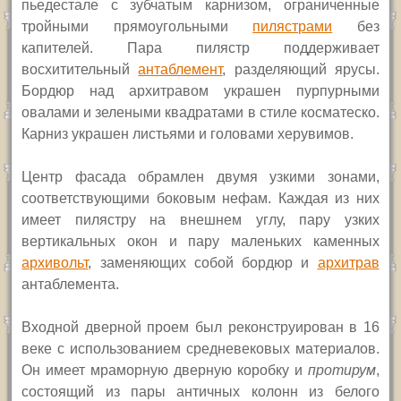
пьедестале с зубчатым карнизом, ограниченные
тройными прямоугольными
пилястрами
без
капителей. Пара пилястр поддерживает
восхитительный
антаблемент
, разделяющий ярусы.
Бордюр над архитравом украшен пурпурными
овалами и зелеными квадратами в стиле косматеско.
Карниз украшен листьями и головами херувимов.
Ц
ентр фасада обрамлен двумя узкими зонами,
соответствующими боковым нефам. Каждая из них
имеет пилястру на внешнем углу, пару узких
вертикальных окон и пару маленьких каменных
архивольт
, заменяющих собой бордюр и
архитрав
антаблемента.
Входной дверной проем был реконструирован в 16
веке с использованием средневековых материалов.
Он имеет мраморную дверную коробку и
протирум
,
состоящий из пары античных колонн из белого