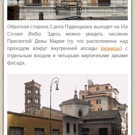
Обратна
я
сторона Санта Пуденциана выходит на
Via
Cesare Balbo
.
Здесь можно увидеть часовню
Пресвятой Девы Марии (ту, что расположена над
проходом вокруг внутренней апсиды
ризницы
) с
отдельным входом и четырьмя кирпичными арками
фасада.