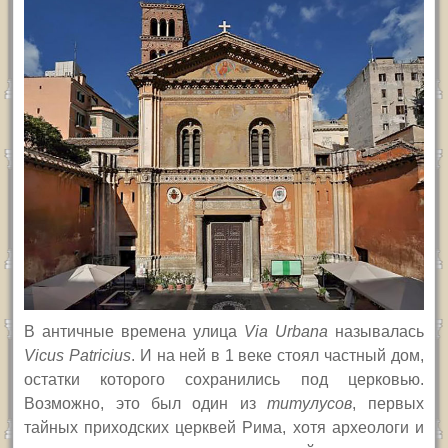
В античные времена улица
Via Urbana
называлась
Vicus Patricius
.
И на ней в 1 веке стоял частный дом,
остатки которого сохранились под церковью.
Возможно, это был один из
титулусов
, первых
тайных приходских церквей Рима, хотя археологи и