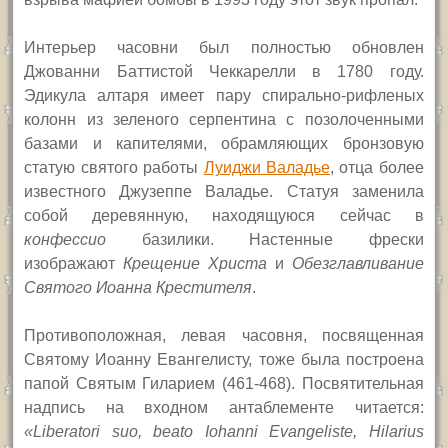
Интерьер часовни был полностью обновлен
Джованни Баттистой Чеккарелли в 1780 году.
Эдикула алтаря имеет пару спирально-рифленых
колонн из зеленого серпентина с позолоченными
базами и капителями, обрамляющих бронзовую
статую святого работы
Луиджи Валадье
, отца более
известного Джузеппе Валадье. Статуя заменила
собой деревянную, находящуюся сейчас в
конфессио
базилики. Настенные фрески
изображают
Крещение Христа
и
Обезглавливание
Святого Иоанна Крестителя
.
Противоположная, левая часовня, посвященная
Святому Иоанну Евангелисту, тоже была построена
папой Святым Гиларием (461-468). Посвятительная
надпись на входном антаблементе читается:
«
Liberatori suo, beato Iohanni Evangeliste, Hilarius