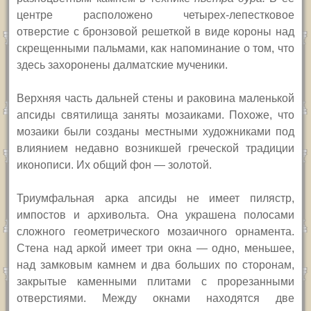
центре расположено четырех-лепестковое
отверстие с бронзовой решеткой в виде короны над
скрещенными пальмами, как напоминание о том, что
здесь захоронены далматские мученики.
Верхняя часть дальней стены и раковина маленькой
апсиды святилища заняты мозаиками. Похоже, что
мозаики были созданы местными художниками под
влиянием недавно возникшей греческой традиции
иконописи. Их общий фон — золотой.
Триумфальная арка апсиды не имеет пилястр,
импостов и архивольта. Она украшена полосами
сложного геометрического мозаичного орнамента.
Стена над аркой имеет три окна — одно, меньшее,
над замк
о
вым камнем и два больших по сторонам,
закрытые каменными плитами с прорезанными
отверстиями. Между окнами находятся две