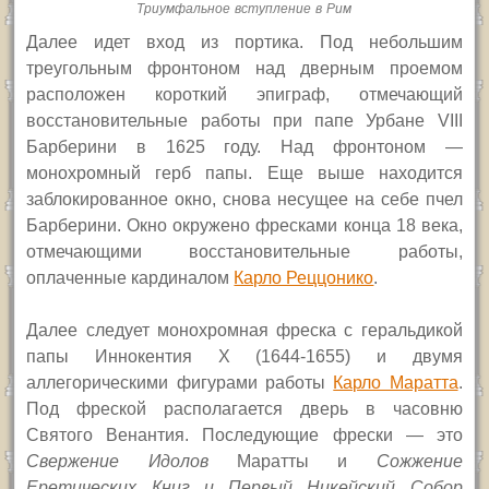
Триумфальное вступление в Рим
Далее идет вход из портика. Под небольшим
треугольным фронтоном над дверным проемом
расположен короткий эпиграф, отмечающий
восстановительные работы при папе Урбане
VIII
Барберини в 1625 году. Над фронтоном —
монохромный герб папы. Еще выше находится
заблокированное окно, снова несущее на себе пчел
Барберини. Окно окружено фресками конца 18 века,
отмечающими восстановительные работы,
оплаченные кардиналом
Карло Реццонико
.
Далее следует монохромная фреска с геральдикой
папы Иннокентия
X (1644-1655)
и двумя
аллегорическими фигурами работы
Карло Маратта
.
Под фреской располагается дверь в часовню
Святого Венантия. Последующие фрески — это
Свержение Идолов
Маратты и
Сожжение
Еретических Книг
и Первый Никейский Собор