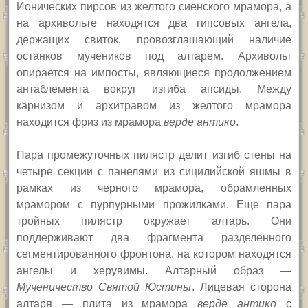
Ионических пирсов из желтого сиенского мрамора, а
на архивольте находятся два гипсовых ангела,
держащих свиток, провозглашающий наличие
останков мучеников под алтарем. Архивольт
опирается на импосты, являющиеся продолжением
антаблемента вокруг изгиба апсиды. Между
карнизом и архитравом из желтого мрамора
находится фриз из мрамора
верде антико
.
Пара промежуточных пилястр делит изгиб стены на
четыре секции с панелями из сицилийской яшмы в
рамках из черного мрамора, обрамленных
мрамором с пурпурными прожилками. Еще пара
тройных пилястр окружает алтарь. Они
поддерживают два фрагмента разделенного
сегментированного фронтона, на котором находятся
ангелы и херувимы. Алтарный образ —
Мученичество Святой Юстины
. Лицевая сторона
алтаря — плита из мрамора
верде антико
с