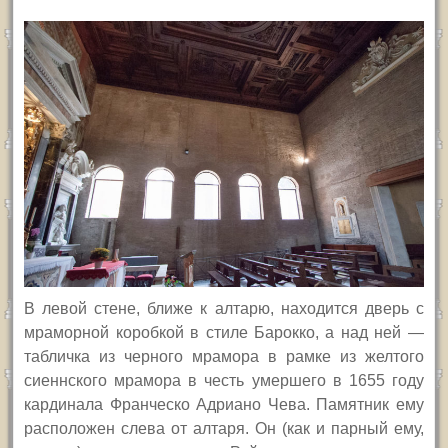
В левой стене, ближе к алтарю, находится дверь с
мраморной коробкой в стиле Барокко, а над ней —
табличка из черного мрамора в рамке из желтого
сиеннского мрамора в честь умершего в 1655 году
кардинала Франческо Адриано Чева. Памятник ему
расположен слева от алтаря. Он (как и парный ему,