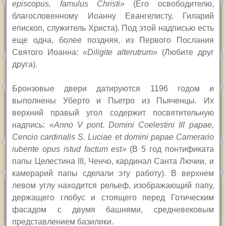
episcopus, famulus Christi
»
(Его освободителю,
благословенному Иоанну Евангелисту, Гиларий
епископ, служитель Христа). Под этой надписью есть
еще одна, более поздняя, из Первого Послания
Святого Иоанна:
«
Diligite alterutrum
»
(Любите друг
друга).
Бронзовые двери датируются 1196 годом и
выполнены Уберто и Пьетро из Пьяченцы. Их
верхний правый угол содержит посвятительную
надпись:
«
Anno V pont. Domini Coelestini III papae,
Cencio cardinalis S. Luciae et domini papae Camerario
iubente opus istud factum est
»
(В 5 год понтификата
папы Целестина
III,
Ченчо, кардинал Санта Лючии, и
камерарий папы сделали эту работу). В верхнем
левом углу находится рельеф, изображающий папу,
держащего глобус и стоящего перед Готическим
фасадом с двумя башнями, средневековым
представлением базилики.