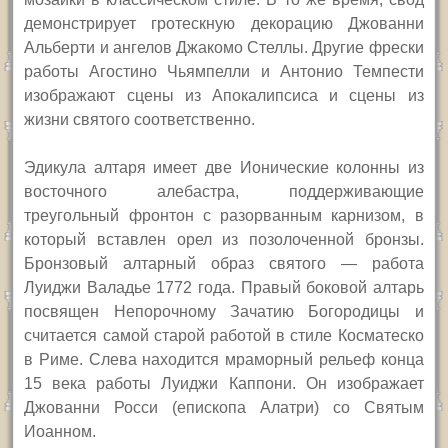
демонстрирует гротескную декорацию Джованни
Альберти и ангелов Джакомо Стеллы. Другие фрески
работы Агостино Чьямпелли и Антонио Темпести
изображают сцены из Апокалипсиса и сцены из
жизни святого соответственно.
Эдикула алтаря имеет две Ионические колонны из
восточного алебастра, поддерживающие
треугольный фронтон с разорванным карнизом, в
который вставлен орел из позолоченной бронзы.
Бронзовый алтарный образ святого — работа
Луиджи Валадье 1772 года. Правый боковой алтарь
посвящен Непорочному Зачатию Богородицы и
считается самой старой работой в стиле Косматеско
в Риме. Слева находится мраморный рельеф конца
15 века работы Луиджи Каппони. Он изображает
Джованни Росси (епископа Алатри) со Святым
Иоанном.