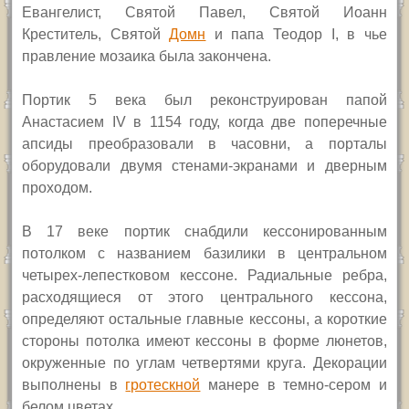
Евангелист, Святой Павел, Святой Иоанн
Креститель, Святой
Домн
и папа Теодор
I,
в чье
правление мозаика была закончена.
Портик 5 века был реконструирован папой
Анастасием
IV
в 1154 году, когда две поперечные
апсиды преобразовали в часовни, а порталы
оборудовали двумя стенами-экранами и дверным
проходом.
В 17 веке портик снабдили кессонированным
потолком с названием базилики в центральном
четырех-лепестковом кессоне. Радиальные ребра,
расходящиеся от этого центрального кессона,
определяют остальные главные кессоны, а короткие
стороны потолка имеют кессоны в форме люнетов,
окруженные по углам четвертями круга. Декорации
выполнены в
гротескной
манере в темно-сером и
белом цветах.