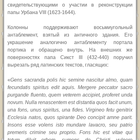
свидетельствующими о участии в реконструкции
папы Урбана
VIII
(1623-1644).
Колонны поддерживают восьмиугольный
антаблемент, взятый из античного здания. Его
украшение аналогично антаблементу портала
портика и обращено внутрь. На внешних же
поверхностях папа Сикст
III
(432-440) поручил
вырезать ряд латинских текстов, гласящих:
«
Gens sacranda polis hic semine nascitur almo, quam
fecundatis spiritus edit aquis. Mergere peccator sacro
purgande fluento, quem veterem accipiet, proferet unda
novum. Nulla renascentem est distantia quos facit unum,
una fons, unus spiritus, una fides. Virgineo fetu genitrix
Ecclesia natos, quos spirante Deo concipit amne parit.
Insons esse volens isto mundare lavacro, seu patrio
premeris crimine seu proprio. Fons hic est vitae qui
totum diluit orbem, sumens de Christi vulnere