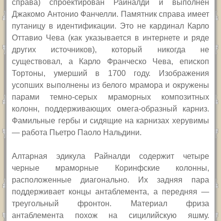
справа) спроектирован Райналди и выполнен
Джакомо Антонио Фанчелли. Памятник справа имеет
путаницу в идентификации. Это не кардинал Карло
Оттавио Чева (как указывается в интернете и ряде
других источников), который никогда не
существовал, а Карло Франческо Чева, епископ
Тортоны, умерший в 1700 году. Изображения
усопших выполнены из белого мрамора и окружены
парами темно-серых мраморных композитных
колонн, поддерживающих омега-образный карниз.
Фамильные гербы и сидящие на карнизах херувимы
— работа Пьетро Паоло Нальдини.
Алтарная эдикула Райналди содержит четыре
черные мраморные Коринфские колонны,
расположенные диагонально. Их задняя пара
поддерживает концы антаблемента, а передняя —
треугольный фронтон. Материал фриза
антаблемента похож на сицилийскую яшму.