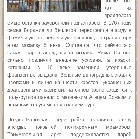
после того
как их
предполага
емые останки захоронили под алтарем. В 1767 году
семья Борджиа ди Веллетри перестроила апсиду в
фамильную погребальную часовню, сохранив при
этом мозаику 5 века. Считается, что сейчас это
самая старая апсидальная мозаика Рима. На нее
сильно повлияли внешние условия, а краски,
которыми в 16 веке заменили утерянные
фрагменты, выцвели. Зеленые виноградные лозы с
цветками и линия из шести крестов, украшенных
драгоценными камнями, на синем фоне сходятся к
полукруглой панели с маленьким Агнцем Божьим и
четырьмя голубями под сиянием ауры.
Поздне-Барочная перестройка оставила стену
апсиды, покрытой полихромным мрамором.
Триумфальная арка поддерживается парой