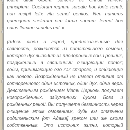
principium. Coelorum regnum spreate hoc fonte renati,
non recipit felix vita semel genitos. Nec numerus
quemquam scelerum nec forma suorum, terreat hoc
natus flumine sanetus erit.
»
(Здесь люди и город, предназначенные для
святости, рождаются из питательного семени,
которое дух выводит из плодородных вод. Грешник,
погруженный в священный очищающий поток;
воды, принимающие его как старого, и отдающие
как нового. Возрожденный не имеет отличия от
сотворенного; один источник, один дух, одна вера.
Девственным рождением Мать Церковь получает
новорожденных, задуманных духом Бога и
рожденных рекой. Вы
получаете безвинность через
очищение этим омовением, будь вы отягчены
родительским
[
от Адама
]
грехом или же своим
собственным. Это источник жизни, который