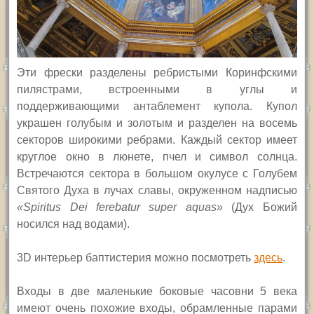
Эти фрески разделены ребристыми Коринфскими
пилястрами, встроенными в углы и
поддерживающими антаблемент купола. Купол
украшен голубым и золотым и разделен на восемь
секторов широкими ребрами. Каждый сектор имеет
круглое окно в люнете, пчел и символ солнца.
Встречаются сектора в большом окулусе с Голубем
Святого Духа в лучах славы, окруженном надписью
«
Spiritus Dei ferebatur super aquas
»
(Дух Божий
носился над водами).
3D интерьер баптистерия можно посмотреть
здесь
.
Входы в две маленькие боковые часовни 5 века
имеют очень похожие входы, обрамленные парами