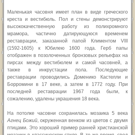
Маленькая часовня имеет план в виде греческого
креста и вестибюль. Пол и стены демонстрируют
высококачественную работу из полихромного
мрамора, частично датирующуюся временем
реставрации, заказанной папой Климентом
VIII
(1592-1605) к Юбилею 1600 года. Герб папы
отображен в позолоченных бронзовых рельефах на
пирсах между вестибюлем и самой часовней, а
также в инкрустации пола. Последующие
реставрации проводились Доменико Кастелли и
Борромини в 17 веке, а затем в 1772 году. При
последней реставрации 1967 года были, к
сожалению, удалены украшения 18 века.
На потолке часовни сохранилась мозаика 5 века
Агнец Божий
, окруженная венком из цветов с двумя
птицами. Это хороший пример ранней христианской
мозаики в классическом стиле. В то же время, свод