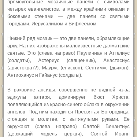
прямоугольные мозаичные панели с символами
четырех евангелистов, а между крайними окнами и
боковыми стенами — две панели со святыми
городами, Иерусалимом и Вифлеемом.
Нижний ряд мозаик — это две панели, обрамляющие
арку. На них изображены малоизвестные далматские
святые. Это (слева направо) Паулиниан и Аттелиус
(солдаты), Астериус (священник), Анастасиус
(аристократ?), Маурус (епископ), Септимус (дьякон),
Антиоханус и Гайанус (солдаты).
В раковине апсиды, совершенно не видной из-за
эдикулы алтаря, доминирует бюст Христа,
появляющийся из красно-синего облака в окружении
ангелов. Под ним находится Пресвятая Богородица,
стоящая в молитве, с вытянутыми руками. Ее
окружают (слева направо) Святой Венантиус
(держащий модель церкви), Святой Иоанн