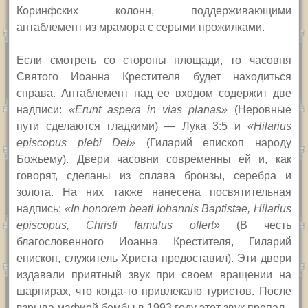
Коринфских колонн, поддерживающими
антаблемент из мрамора с серыми прожилками.
Если смотреть со стороны площади, то часовня
Святого Иоанна Крестителя будет находиться
справа. Антаблемент над ее входом содержит две
надписи:
«
Erunt aspera in vias planas
»
(Неровные
пути сделаются гладкими) — Лука 3:5 и
«
Hilarius
episcopus plebi Dei
»
(Гиларий епископ народу
Божьему). Двери часовни современны ей и, как
говорят, сделаны из сплава бронзы, серебра и
золота. На них также нанесена посвятительная
надпись:
«
In honorem beati Iohannis Baptistae, Hilarius
episcopus, Christi famulus offert
»
(В честь
благословенного Иоанна Крестителя, Гиларий
епископ, служитель Христа предоставил). Эти двери
издавали приятный звук при своем вращении на
шарнирах, что когда-то привлекало туристов. После
взрыва мафией бомбы в 1993 году этот звук пропал.