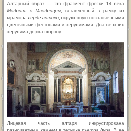
Алтарный образ — это фрагмент фрески 14 века
Мадонна с Младенцем
, вставленный в рамку из
мрамора
верде антико
, окруженную позолоченными
цветочными фестонами и херувимами. Два верхних
херувима держат корону.
Лицевая часть алтаря инкрустирована
разноцветным камнем в технике
пьетра дура.
В ее