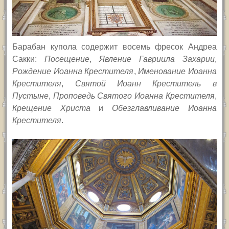
Барабан купола содержит восемь фресок Андреа
Сакки:
Посещение
,
Явление Гавриила Захарии
,
Рождение Иоанна Крестителя
,
Именование Иоанна
Крестителя
,
Святой Иоанн Креститель в
Пустыне
,
Проповедь Святого Иоанна Крестителя
,
Крещение Христа
и
Обезглавливание Иоанна
Крестителя
.