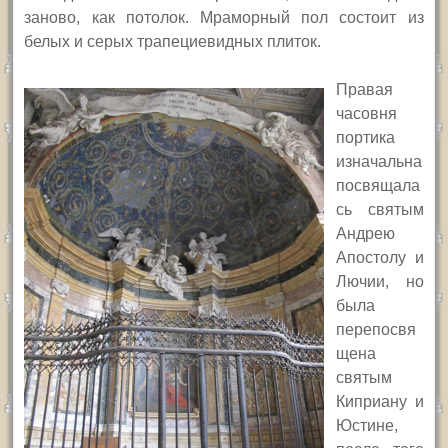
заново, как потолок. Мраморный пол состоит из
белых и серых трапециевидных плиток.
Правая
часовня
портика
изначальна
посвящала
сь святым
Андрею
Апостолу и
Лючии, но
была
перепосвя
щена
святым
Киприану и
Юстине,